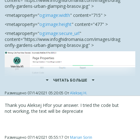
content
="https://www.infoghidromania.com/images/drag
onfly-gardens-urban-glamping-brasov.jpg" >
<
meta
property
="
og:image:width
"
content
="715" >
<
meta
property
="
og:image:height
"
content
="477" >
<
meta
property
="
og:image:secure_url
"
content
="https://www.infoghidromania.com/images/drag
onfly-gardens-urban-glamping-brasov.jpg" >
ЧИТАТЬ БОЛЬШЕ
Размещено
07/14/2021 05:20:05
От
Aleksej H.
Thank you
Aleksej Hfor your answer. I tried the code but
not working, the text will be depreciate
You may also need to remove the following:
Размещено
07/14/2021 05:55:17
От
Marian Sorin