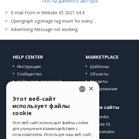
Посты данного автора
E-mail Form in Website X5 2021 V4.4
Opengraph og:image tag insert for every…
Advertising Message not working
HELP CENTER
MARKETPLACE
Инструкции
Шаблоны
Сообщество
Объекты
Сайты пользователей
Кредиты
×
Предложения
Этот веб-сайт
ENGLISH
использует файлы
Профиль
Другие сайты
ITALIAN
cookie
Мои посты
Incomedia
GERMAN
Этот веб-сайт использует файлы cookie
Мои лицензии
WebSite X5
для улучшения взаимодействия с
Загрузить
WebAnimator
SPANISH
пользователем. Используя наш веб-сайт,