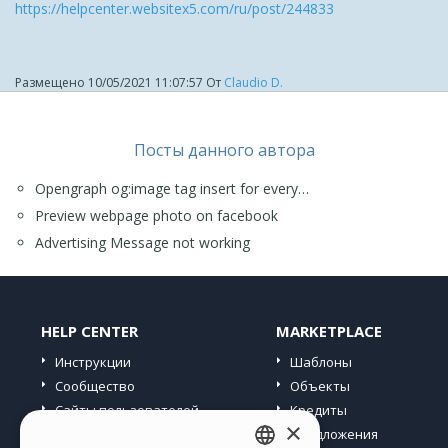
https://helpcenter.websitex5.com/ru/post/244833
Размещено
10/05/2021 11:07:57
От
Claudio D.
Посты данного автора
Opengraph og:image tag insert for every…
Preview webpage photo on facebook
Advertising Message not working
HELP CENTER
MARKETPLACE
Инструкции
Шаблоны
Сообщество
Объекты
Сайты пользователей
Кредиты
×
Предложения