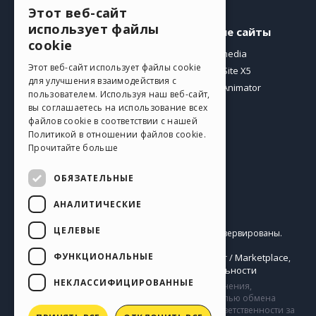
Этот веб-сайт
ENGLISH
использует файлы
Профиль
Другие сайты
ITALIAN
cookie
Мои посты
Incomedia
GERMAN
Этот веб-сайт использует файлы cookie
Мои лицензии
WebSite X5
для улучшения взаимодействия с
Загрузить
WebAnimator
SPANISH
пользователем. Используя наш веб-сайт,
Веб-хостинг
вы соглашаетесь на использование всех
PORTUGUESE
Мои кредиты
файлов cookie в соответствии с нашей
Политикой в ​​отношении файлов cookie.
POLISH
Прочитайте больше
RUSSIAN
ОБЯЗАТЕЛЬНЫЕ
FRENCH
АНАЛИТИЧЕСКИЕ
Pусский
ЦЕЛЕВЫЕ
Incomedia s.r.l.
Copyright © 2026
Все права зарезервированы.
P.IVA IT07514640015
ФУНКЦИОНАЛЬНЫЕ
Help Center / Marketplace
Правила Использования WebSite X5:
,
Templates
Objects
Политика конфиденциальности
,
|
НЕКЛАССИФИЦИРОВАННЫЕ
Сайт содержит информацию, комментарии и мнения,
загруженные его пользователями и создан с целью обмена
информацией. Компания Incomedia не несет ответственности за