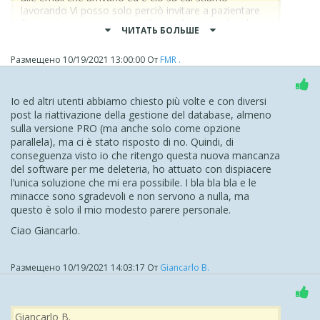
lavorando Vi posso solo perciò invitare a pazientare
fino a che non ci saranno più novità a riguardo, che
ЧИТАТЬ БОЛЬШЕ
saranno rese note pubblicamente alla community
Grazie Stefano
Размещено
10/19/2021 13:00:00
От
FMR .
Bene, gentile Stefano, a noi vostri Clienti, dopo aver
addirittura dichiarato che tale sciagurata versione
Io ed altri utenti abbiamo chiesto più volte e con diversi
(2021.4.5) è frutto non di mero errore ma di scelta,
post la riattivazione della gestione del database, almeno
chiedete di "pazientare" ma attenzione perchè è di
sulla versione PRO (ma anche solo come opzione
prossima scadenza l'aggiornabilità della Licenza per l'anno
parallela), ma ci è stato risposto di no. Quindi, di
2021.
conseguenza visto io che ritengo questa nuova mancanza
Non vorrei che a forza di portare pazienza, andassimo a
del software per me deleteria, ho attuato con dispiacere
ricevere un aggiornamento che funzioni, solo dopo aver
l’unica soluzione che mi era possibile. I bla bla bla e le
sottoscritto una nuova annualità.
minacce sono sgradevoli e non servono a nulla, ma
questo è solo il mio modesto parere personale.
Così - ovviamente - non sarà.
Ciao Giancarlo.
Noi ci aspettiamo il rilascio di una versione
PERFETTAMENTE stabile ed esente da difettosità, entro
la data di scadenza del ns. Contratto di Aggiornamento
Размещено
10/19/2021 14:03:17
От
Giancarlo B.
corrente.
Viceversa, diventerà esclusivamente materia legale.
Cordialmente, Fabio.
Giancarlo B.