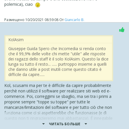
polemica), ciao
Размещено
10/20/2021 08:59:08
От
Giancarlo B.
‪ KolAsim ‪ ‪
Giuseppe Guida Spero che Incomedia si renda conto
che il 99,9% delle volte chi mette "utile" alle risposte
dei ragazzi dello staff è il solo KolAsim. Questo la dice
lunga su tutto il resto... ...... purtroppo insieme a quelli
che danno utile a post inutili come questo citato è
difficile da capire......
Kol, scusami ma per te è difficile da capire probabilmente
perchè non utilizzi il software per realizzare siti web ed e-
commerce. Poi, correggimi se sbaglio, ma sei tra i primi a
propone sempre "toppe su toppe" per tutte le
mancanze/limitazioni del software e per tutto ciò che non
funziona come ci si aspetterebbe che funzionasse (e di
questo non ti ringrazieremo mai abbastanza). É innegabile
che Website X5 è un software che ha bisogno, su quasi
ЧИТАТЬ БОЛЬШЕ