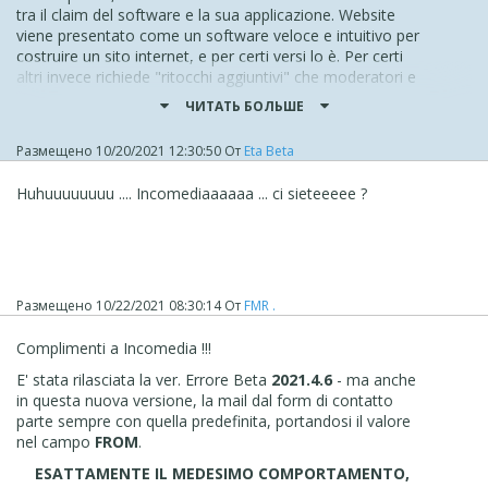
tra il claim del software e la sua applicazione. Website
viene presentato come un software veloce e intuitivo per
costruire un sito internet, e per certi versi lo è. Per certi
altri invece richiede "ritocchi aggiuntivi" che moderatori e
utilizzatori più preparati in materia suggeriscono sotto
ЧИТАТЬ БОЛЬШЕ
forma di codice extra. Questo, permettetemi, cozza un
po' con la "targa" del software: se si tratta di "plus"
Размещено
10/20/2021 12:30:50
От
Eta Beta
ridondanti e voluti dall'utente, nulla da dire. Ma quando gli
interventi sono tesi a dover correggere funzioni utili, a
Huhuuuuuuuu .... Incomediaaaaaa ... ci sieteeeee ?
volte scontate, segnalate dagli utenti e non rivedute dagli
sviluppatori e che altri software sul mercato
padroneggiano già da tempo, allora lì la pazienza è
normale che inizi a vacillare.
A questo si aggiunga ciò che succede quasi a ogni
Размещено
10/22/2021 08:30:14
От
FMR .
aggiornamento. Spesso capita di dover aprire i progetti
dei nostri siti e di trovare alcuni "assets" stravolti
Complimenti a Incomedia !!!
dall'upgrade. Da lì partono segnalazioni... versioni beta...
altre segnalazioni... per arrivare poi al rilascio di una
E' stata rilasciata la ver. Errore Beta
2021.4.6
- ma anche
versione stabile.
in questa nuova versione, la mail dal form di contatto
parte sempre con quella predefinita, portandosi il valore
Ora... si può pensare che l'utente "medio", quindi un non
nel campo
FROM
.
addetto ai lavori, debba sobbarcarsi ogni santa volta
l'impiccio di dover verificare "pagina per pagina" e
ESATTAMENTE IL MEDESIMO COMPORTAMENTO,