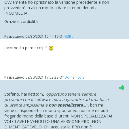
Ovviamente ho ripristinato la versione precedente e non
Purtroppo l'integrazione con sistemi esterni non fa parte
provvederò in alcun modo a dare ulteriori denari a
di ciò che ruota attorno alla maniera in cui il software è
INCOMEDIA.
costruito
Grazie e cordialità
Attualmente, temo che non sia possibile procedere in
maniera differente per noi
Размещено
09/30/2021 15:44:16
От
FMR .
Resto a disposizione in caso di dubbi
Incomedia perde colpi!!
Stefano
Размещено
09/30/2021 17:52:28
От
Domenico B.
Stefano, hai detto: "
E' opportuno tenere sempre
presente che il software mira a garantire ad una base
di utente ampissima e
non specializzata
...",
beh mi
viene di risponderti in modo spontaneo: non me ne può
fregar de meno della base di utenti NON SPECIALIZZATA!
VOI CI AVETE VENDUTO UNA VERSIONE PRO, NON
DIMENTICATEVELO! Chi acquista la PRO non è