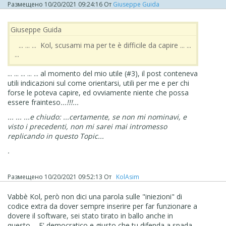
Размещено
10/20/2021 09:24:16
От
Giuseppe Guida
Giuseppe Guida
‪ ... ... ... Kol, scusami ma per te è difficile da capire ... ...
...
... ... ... ... ... al momento del mio utile (#3), il post conteneva
utili indicazioni sul come orientarsi, utili per me e per chi
forse le poteva capire, ed ovviamente niente che possa
essere frainteso
...!!!...
... ... ...e chiudo: ...certamente, se non mi nominavi, e
visto i precedenti, non mi sarei mai intromesso
replicando in questo Topic...
.
Размещено
10/20/2021 09:52:13
От
‪ KolAsim ‪ ‪
Vabbè Kol, però non dici una parola sulle "iniezioni" di
codice extra da dover sempre inserire per far funzionare a
dovere il software, sei stato tirato in ballo anche in
questo... E' democratico e giusto che tu difenda a spada