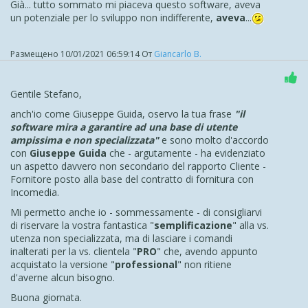
Già... tutto sommato mi piaceva questo software, aveva
un potenziale per lo sviluppo non indifferente,
aveva
...
Размещено
10/01/2021 06:59:14
От
Giancarlo B.
Gentile Stefano,
anch'io come Giuseppe Guida, oservo la tua frase
"
il
software mira a garantire ad una base di utente
ampissima e non specializzata"
e sono molto d'accordo
con
Giuseppe Guida
che - argutamente - ha evidenziato
un aspetto davvero non secondario del rapporto Cliente -
Fornitore posto alla base del contratto di fornitura con
Incomedia.
Mi permetto anche io - sommessamente - di consigliarvi
di riservare la vostra fantastica "
semplificazione
" alla vs.
utenza non specializzata, ma di lasciare i comandi
inalterati per la vs. clientela "
PRO
" che, avendo appunto
acquistato la versione "
professional
" non ritiene
d'averne alcun bisogno.
Buona giornata.