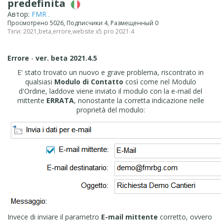
predefinita
Автор:
FMR .
Просмотрено 5026, Подписчики 4, Размещенный 0
Тэги:
2021
,
beta
,
errore
,
website x5 pro 2021.4
Errore
-
ver. beta 2021.4.5
E' stato trovato un nuovo e grave problema, riscontrato in
qualsiasi
Modulo di Contatto
così come nel Modulo
d'Ordine, laddove viene inviato il modulo con la e-mail del
mittente
ERRATA
, nonostante la corretta indicazione nelle
proprietà del modulo:
Invece di inviare il parametro
E-mail mittente
corretto, ovvero