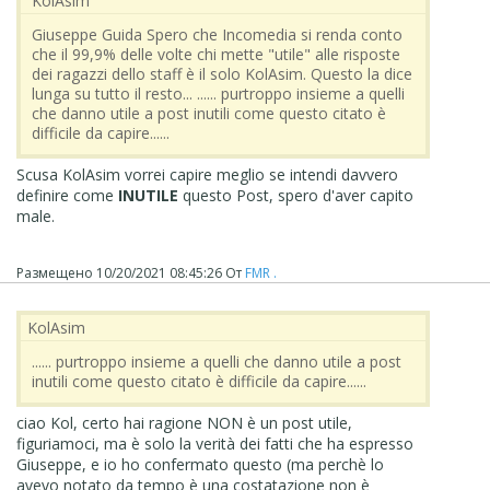
‪ KolAsim ‪ ‪
Giuseppe Guida Spero che Incomedia si renda conto
che il 99,9% delle volte chi mette "utile" alle risposte
dei ragazzi dello staff è il solo KolAsim. Questo la dice
lunga su tutto il resto... ...... purtroppo insieme a quelli
che danno utile a post inutili come questo citato è
difficile da capire......
Scusa KolAsim vorrei capire meglio se intendi davvero
definire come
INUTILE
questo Post, spero d'aver capito
male.
Размещено
10/20/2021 08:45:26
От
FMR .
‪ KolAsim ‪ ‪
...... purtroppo insieme a quelli che danno utile a post
inutili come questo citato è difficile da capire......
ciao Kol, certo hai ragione NON è un post utile,
figuriamoci, ma è solo la verità dei fatti che ha espresso
Giuseppe, e io ho confermato questo (ma perchè lo
avevo notato da tempo è una costatazione non è