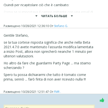
Quindi per ricapitolare ciò che è cambiato:
Prima se si impostava il campo mittente con una email di
ЧИТАТЬ БОЛЬШЕ
un utente, le email potevano non partire perchè la
maggior parte degli hosting moderni permettono l'invio
solo da email dello stesso dominio del sito. Quindi ora
Размещено
10/28/2021 12:36:10
От
Stefano G.
vengono inviate tutte dall'email generale garantendone
l'invio
Gentile Stefano,
Quando l'email arriva, il mittente è sempre quell'email
se la tua cortese risposta significa che anche nella Beta
generica a prima vista
2021.4.7.0 avete mantenuto l'assurda modifica lamentata
a inizio Post, allora non sprecherò neanche 1 minuto per
Se si risponde all'email, si risponde in realtà all'email
ulteriori valutazioni.
giusta e non a quella generica
Ho altro da fare che guardarmi Party Page ... ma stiamo
Spero di aver chiarito la questione
scherzando ?
Stefano
Spero tu possa dichiararmi che tutto è tornato come
prima, sennò ... farò finta di non aver ricevuto nulla !!!
Размещено
10/28/2021 12:51:47
От
FMR .