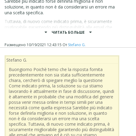
Sarebbe più indicato forse definirla miglioria e non
soluzione, in quanto non è da considerarsi un errore ma
una scelta specifica.
Tuttavia, di nuovo come indicato prima, è sicuramente
migliorabile garantendo più distinguibilità alle email che
ЧИТАТЬ БОЛЬШЕ
arrivano ed è ciò su cui stiamo lavorando
Vi posso solo perciò invitare a pazientare fino a che non ci
Размещено
10/19/2021 12:43:15
От
Stefano G.
saranno più novità a riguardo, che saranno rese note
pubblicamente alla community
Stefano G.
Grazie
Buongiorno Poichè temo che la risposta fornita
Stefano
precedentemente non sia stata sufficientemente
chiara, cercherò di spiegare meglio la questione
Come indicato prima, la soluzione su cui stiamo
lavorando è attualmente in fase di discussione, quindi
è altamente in probabile che una modifica del genere
possa venir messa online in tempi simili per una
necessità come quella espressa Sarebbe più indicato
forse definirla miglioria e non soluzione, in quanto
non è da considerarsi un errore ma una scelta
specifica. Tuttavia, di nuovo come indicato prima, è
sicuramente migliorabile garantendo più distinguibilità
alle email che arrivano ed è ciò su cui stiamo