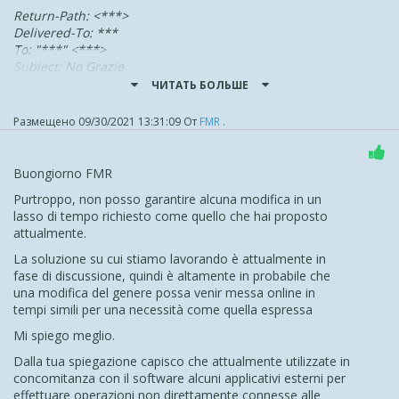
Return-Path: <***>
Delivered-To: ***
To: "***" <***>
Subject: No Grazie
X-PHP-Originating-Script: 18102926:class.phpmailer.php
ЧИТАТЬ БОЛЬШЕ
Date: Thu, 30 Sep 2021 13:28:59 +0200
From: "***" <***>
Размещено
09/30/2021 13:31:09
От
FMR .
Reply-To: ***
Ma per estrarlo dovremmo cambiare tutte le ns.
Buongiorno FMR
procedure, e sono davvero tantissime.
Purtroppo, non posso garantire alcuna modifica in un
Direi che la soluzione migliore sarebbe di consentire la
lasso di tempo richiesto come quello che hai proposto
scelta al vs. Cliente, così da poter continuare l'uso come
attualmente.
da precedente release.
La soluzione su cui stiamo lavorando è attualmente in
Viceversa si tratterebbe di un
DANNO
e non di un
fase di discussione, quindi è altamente in probabile che
VANTAGGIO
per il vs. Cliente, così costretto ad elaborare
una modifica del genere possa venir messa online in
nuove strategie a causa di una vs. scelta del tutto
tempi simili per una necessità come quella espressa
unilaterale.
Mi spiego meglio.
Conto su quanto asserito:
Dalla tua spiegazione capisco che attualmente utilizzate in
"
Stiamo inoltre lavorando per migliorare l'etichetta con
concomitanza con il software alcuni applicativi esterni per
cui l'email verrà visualizzata una volta arrivata nel tuo
effettuare operazioni non direttamente connesse alle
client di posta così da permettere di vedere l'email del