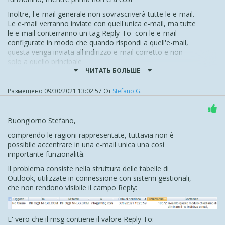
Inoltre, l'e-mail generale non sovrascriverà tutte le e-mail.
Le e-mail verranno inviate con quell'unica e-mail, ma tutte
le e-mail conterranno un tag Reply-To con le e-mail
configurate in modo che quando rispondi a quell'e-mail,
questa venga inviata all'indirizzo e-mail corretto e non
solo a quello principale
ЧИТАТЬ БОЛЬШЕ
Stiamo inoltre lavorando per migliorare l'etichetta con cui
l'email verrà visualizzata una volta arrivata nel tuo client di
Размещено
09/30/2021 13:02:57
От
Stefano G.
posta così da permettere di vedere l'email del Reply-To
anche come mittente effettivo
Resto a disposizione in caso di dubbi
Buongiorno Stefano,
Grazie
comprendo le ragioni rappresentate, tuttavia non è
possibile accentrare in una e-mail unica una così
Stefano
importante funzionalità.
Il problema consiste nella struttura delle tabelle di
Outlook, utilizzate in connessione con sistemi gestionali,
che non rendono visibile il campo Reply:
E' vero che il msg contiene il valore Reply To: