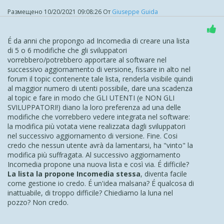
"tutti i fronti", di "iniezioni" extra di codice per fare quello
che normalmente dovrebbe fare di suo (tutte le decine e
Размещено
10/20/2021 09:08:26
От
Giuseppe Guida
decine di soluzioni con codice extra proposte da te sono
un'evidente conferma di quanto asserisco). E se non ci
fossi stato tu qui sul Forum a dedicarti anima e corpo nel
É da anni che propongo ad Incomedia di creare una lista
proporre "toppe su toppe" agli utenti, come avrebbero
di 5 o 6 modifiche che gli sviluppatori
fatto questi ultimi ad ovviare alle limitazioni e/o bug di
vorrebbero/potrebbero apportare al software nel
Website X5? Ci auguriamo tutti che tu possa avere lunga
successivo aggiornamento di versione, fissare in alto nel
vita ed essere presente sempre qui sul Forum... immagina
forum il topic contenente tale lista, renderla visibile quindi
un po' a cosa si deve arrivare: a pregare perchè un utente
al maggior numero di utenti possibile, dare una scadenza
campi il più a lungo possibile!
E ti sembra normale una
al topic e fare in modo che GLI UTENTI (e NON GLI
cosa del genere?
A me fa sorridere e non poco.
SVILUPPATORI!) diano la loro preferenza ad una delle
modifiche che vorrebbero vedere integrata nel software:
la modifica più votata viene realizzata dagli sviluppatori
nel successivo aggiornamento di versione. Fine. Cosi
credo che nessun utente avrà da lamentarsi, ha "vinto" la
modifica più suffragata. Al successivo aggiornamento
Incomedia propone una nuova lista e così via. É difficile?
La lista la propone Incomedia stessa
, diventa facile
come gestione io credo. É un'idea malsana? É qualcosa di
inattuabile, di troppo difficile? Chiediamo la luna nel
pozzo? Non credo.