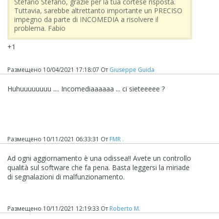
Stefano Stefano, grazie per la tua cortese risposta.
Tuttavia, sarebbe altrettanto importante un PRECISO
impegno da parte di INCOMEDIA a risolvere il
problema. Fabio
+1
Размещено
10/04/2021 17:18:07
От
Giuseppe Guida
Huhuuuuuuuu .... Incomediaaaaaa ... ci sieteeeee ?
Размещено
10/11/2021 06:33:31
От
FMR .
Ad ogni aggiornamento è una odissea!! Avete un controllo
qualità sul software che fa pena. Basta leggersi la miriade
di segnalazioni di malfunzionamento.
Размещено
10/11/2021 12:19:33
От
Roberto M.