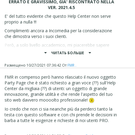
"modulo per modulo" che tutto funzioni? Tutto questo
ERRATO E GRAVISSIMO, GIA' RISCONTRATO NELLA
come sposa la filosofia del "pensa, crea ed esporta"?
VER. 2021.4.5
Semplicemente non è giusto. E non ha importanza quale
E' del tutto evidente che questo Help Center non serve
versione si usi, se la più economica Evo o la più blasonata
proprio a nulla !!!
Pro. E' vero che la community in questo interviene ed è
Complimenti ancora a Incomedia per la considerazione
innegabilmente un aiuto insostituibile, grazie al TEMPO e
che dimostra verso i suoi clienti.
all'esperienza che staff, moderatori e utenti donano a chi
ha più difficoltà. Ma non dovrebbe essere così. Il tempo
Però, a solo livello accademico, mi piacerebbe sapere
ha un valore per tutti, e di questo progettisti e sviluppatori
UFFICIALMENTE
perchè
viene reso disponibile questo
ЧИТАТЬ БОЛЬШЕ
devono tenere necessariamente conto in un'ottica di
controllo:
fidelizzazione a un software in linea di massima valido ma
Размещено
10/27/2021 07:36:42
От
FMR .
a quanto pare perfettibile sotto molti aspetti.
FMR in compenso però hanno rilasciato il nuovo oggetto
Party Page che è stato richiesto a gran voce (??) sull'Help
Center da migliaia (??) di utenti: un oggetto di grande
innovazione, grande utilità e che rende l'aspetto del tuo
sito web davvero moooolto professionale!
nei moduli di contatto, e poi viene utilizzata la mail
"generica" memorizzata in tutt'altra parte del programma:
Io credo che non ci sia neanche più da perderci tanto la
testa con questo software e con chi prende le decisioni in
barba a tutte le esigenze e richieste di noi utenti PRO.