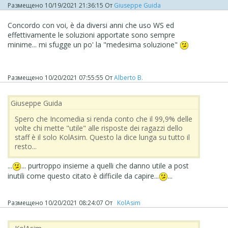
Размещено
10/19/2021 21:36:15
От
Giuseppe Guida
Concordo con voi, è da diversi anni che uso WS ed
effettivamente le soluzioni apportate sono sempre
minime... mi sfugge un po' la "medesima soluzione"
Размещено
10/20/2021 07:55:55
От
Alberto B.
Giuseppe Guida
Spero che Incomedia si renda conto che il 99,9% delle
volte chi mette "utile" alle risposte dei ragazzi dello
staff è il solo KolAsim. Questo la dice lunga su tutto il
resto...
...
... purtroppo insieme a quelli che danno utile a post
inutili come questo citato è difficile da capire...
...
Размещено
10/20/2021 08:24:07
От
‪ KolAsim ‪ ‪