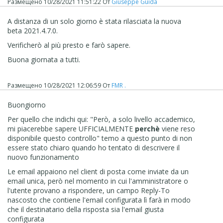
Размещено
10/28/2021 11:51:22
От
Giuseppe Guida
A distanza di un solo giorno è stata rilasciata la nuova
beta 2021.4.7.0.
Verificherò al più presto e farò sapere.
Buona giornata a tutti.
Размещено
10/28/2021 12:06:59
От
FMR .
Se non ci fosse da piangere, mi verrebbe da ridere.
Buongiorno
Per quello che indichi qui: "
Però, a solo livello accademico,
mi piacerebbe sapere UFFICIALMENTE
perchè
viene reso
disponibile questo controllo" temo a questo punto di non
essere stato chiaro quando ho tentato di descrivere il
nuovo funzionamento
Le email appaiono nel client di posta come inviate da un
email unica, però nel momento in cui l'amministratore o
l'utente provano a rispondere, un campo Reply-To
nascosto che contiene l'email configurata lì farà in modo
che il destinatario della risposta sia l'email giusta
configurata