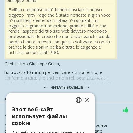
Giuseppe Guida
FMR in compenso però hanno rilasciato il nuovo
oggetto Party Page che è stato richiesto a gran voce
(??) sull'Help Center da migliaia (??) di utenti: un
oggetto di grande innovazione, grande utilità e che
rende l'aspetto del tuo sito web davvero moooolto
professionale! Io credo che non ci sia neanche più da
perderci tanto la testa con questo software e con chi
prende le decisioni in barba a tutte le esigenze e
richieste di noi utenti PRO.
Gentilissimo Giuseppe Guida,
ho trovato 10 minuti per verificare e ti confermo, e
confermo a tutti, che anche nella rel.
Beta
2021.4.
7
.0
il
problema lamentato in questo Post
non è stato risolto
.
ЧИТАТЬ БОЛЬШЕ
Mi arrendo, alla
prepotenza
e, a mio modestissimo
×
parere anche alla
incompetenza
, di INCOMEDIA, e
Размещено
10/28/2021 14:27:31
От
FMR .
quindi non acquisterò nessun altro aggiornamento da
Этот веб-сайт
INCOMEDIA.
ENGLISH
использует файлы
Buongiorno
Bye Bye WebSite X5 ...
ITALIAN
cookie
Mi dispiace leggere questo tipo di messaggio e vorrei
chiarire un ulteriore punto che reputo non sia stato
GERMAN
Этот веб-сайт использует файлы cookie