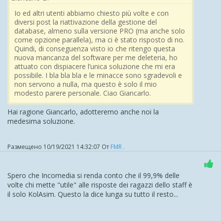
Io ed altri utenti abbiamo chiesto più volte e con
diversi post la riattivazione della gestione del
database, almeno sulla versione PRO (ma anche solo
come opzione parallela), ma ci è stato risposto di no.
Quindi, di conseguenza visto io che ritengo questa
nuova mancanza del software per me deleteria, ho
attuato con dispiacere l’unica soluzione che mi era
possibile. I bla bla bla e le minacce sono sgradevoli e
non servono a nulla, ma questo è solo il mio
modesto parere personale. Ciao Giancarlo.
Hai ragione Giancarlo, adotteremo anche noi la
medesima soluzione.
Размещено
10/19/2021 14:32:07
От
FMR .
Spero che Incomedia si renda conto che il 99,9% delle
volte chi mette "utile" alle risposte dei ragazzi dello staff è
il solo KolAsim. Questo la dice lunga su tutto il resto...