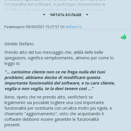
funzionalità del software, e purtroppo chiaramente le
Reply-To anche come mittente effettivo"
modifiche che apportiamo al software non possono
e mi aspetto il rilascio
entro poche ore
, visto che da ieri
ЧИТАТЬ БОЛЬШЕ
basarsi su necessità singole di utenti per situazioni come
abbiamo dovuto processare qualche migliaio di e-mail da
queste, di cui chiaramente non possiamo neanche essere
amanuensi per l'improvviso crash di tutte le ns. collaudate
a conoscenza
Размещено
09/30/2021 15:27:57
От
Stefano G.
procedure.
Inoltre, vista la criticità che la modifica mira a risolvere, è
In attesa ringrazio.
comunque certo che qualsiasi modifica venga fatta vada a
Gentile Stefano.
ripristinare la situazione di prima. Una modifica della logica
lato vostro sarà comunque necessario per adattarsi alla
Prendo atto del tuo messaggio che, aldilà delle belle
struttura del codice generato dal software
spiegazioni, significa semplicemente, almeno per come lo
leggo io:
Per il funzionamento attuale, non possiamo che
consigliare di basare il vostro strumento di estrazione dei
"... carissimo cliente non ce ne frega nulla dei tuoi
dati affinchè legga l'email dal Reply-To invece che dal
problemi, abbiamo deciso di modificare questa
From, per ottenere lo stesso risultato. O se si tratta di un
importante funzionalità del software, e tu caro cliente,
file CSV, copiare il contenuto di una colonna nell'altra
voglia o non voglia, te la devi tenere così ..."
E' opportuno tenere sempre presente che il software mira
Bene, ripeto che ne prendo atto, verificherò se
a garantire ad una base di utente ampissima e non
legalmente sia possibile togliere una così importante
specializzata la possibilità di mettere online la propria
funzionalità per sostituirla con un'altra molto più rigida, e
presenza e quindi è naturale che molte modifiche che
chiamarlo "aggiornamento", visto che acquistando il
vengono apportate siano "unilaterali" in quanto vengono
software debbono essere garantite le funzionalità
fatte sicuramente partendo da input della community, ma
presenti.
anche non.