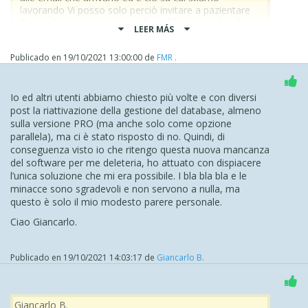
lavorando Vi posso solo perciò invitare a pazientare
fino a che non ci saranno più novità a riguardo, che
LEER MÁS
saranno rese note pubblicamente alla community
Grazie Stefano
Publicado en
19/10/2021 13:00:00
de
FMR .
Bene, gentile Stefano, a noi vostri Clienti, dopo aver
addirittura dichiarato che tale sciagurata versione
Io ed altri utenti abbiamo chiesto più volte e con diversi
(2021.4.5) è frutto non di mero errore ma di scelta,
post la riattivazione della gestione del database, almeno
chiedete di "pazientare" ma attenzione perchè è di
sulla versione PRO (ma anche solo come opzione
prossima scadenza l'aggiornabilità della Licenza per l'anno
parallela), ma ci è stato risposto di no. Quindi, di
2021.
conseguenza visto io che ritengo questa nuova mancanza
Non vorrei che a forza di portare pazienza, andassimo a
del software per me deleteria, ho attuato con dispiacere
ricevere un aggiornamento che funzioni, solo dopo aver
l’unica soluzione che mi era possibile. I bla bla bla e le
sottoscritto una nuova annualità.
minacce sono sgradevoli e non servono a nulla, ma
questo è solo il mio modesto parere personale.
Così - ovviamente - non sarà.
Ciao Giancarlo.
Noi ci aspettiamo il rilascio di una versione
PERFETTAMENTE stabile ed esente da difettosità, entro
la data di scadenza del ns. Contratto di Aggiornamento
Publicado en
19/10/2021 14:03:17
de
Giancarlo B.
corrente.
Viceversa, diventerà esclusivamente materia legale.
Cordialmente, Fabio.
Giancarlo B.