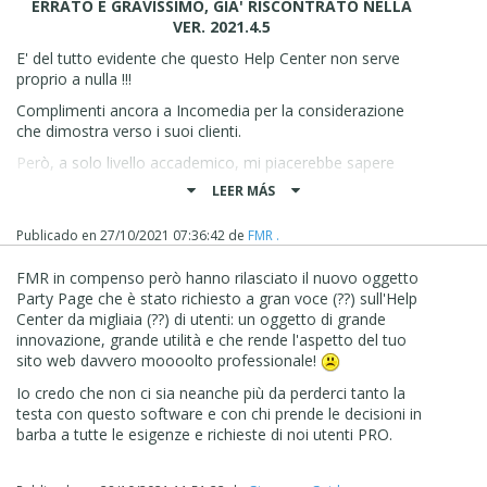
"modulo per modulo" che tutto funzioni? Tutto questo
ERRATO E GRAVISSIMO, GIA' RISCONTRATO NELLA
come sposa la filosofia del "pensa, crea ed esporta"?
VER. 2021.4.5
Semplicemente non è giusto. E non ha importanza quale
E' del tutto evidente che questo Help Center non serve
versione si usi, se la più economica Evo o la più blasonata
proprio a nulla !!!
Pro. E' vero che la community in questo interviene ed è
Complimenti ancora a Incomedia per la considerazione
innegabilmente un aiuto insostituibile, grazie al TEMPO e
che dimostra verso i suoi clienti.
all'esperienza che staff, moderatori e utenti donano a chi
ha più difficoltà. Ma non dovrebbe essere così. Il tempo
Però, a solo livello accademico, mi piacerebbe sapere
ha un valore per tutti, e di questo progettisti e sviluppatori
UFFICIALMENTE
perchè
viene reso disponibile questo
LEER MÁS
devono tenere necessariamente conto in un'ottica di
controllo:
fidelizzazione a un software in linea di massima valido ma
Publicado en
27/10/2021 07:36:42
de
FMR .
a quanto pare perfettibile sotto molti aspetti.
FMR in compenso però hanno rilasciato il nuovo oggetto
Party Page che è stato richiesto a gran voce (??) sull'Help
Center da migliaia (??) di utenti: un oggetto di grande
innovazione, grande utilità e che rende l'aspetto del tuo
sito web davvero moooolto professionale!
nei moduli di contatto, e poi viene utilizzata la mail
"generica" memorizzata in tutt'altra parte del programma:
Io credo che non ci sia neanche più da perderci tanto la
testa con questo software e con chi prende le decisioni in
barba a tutte le esigenze e richieste di noi utenti PRO.