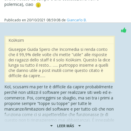
polemica), ciao
Publicado en
20/10/2021 08:59:08
de
Giancarlo B.
‪ KolAsim ‪ ‪
Giuseppe Guida Spero che Incomedia si renda conto
che il 99,9% delle volte chi mette "utile" alle risposte
dei ragazzi dello staff è il solo KolAsim. Questo la dice
lunga su tutto il resto... ...... purtroppo insieme a quelli
che danno utile a post inutili come questo citato è
difficile da capire......
Kol, scusami ma per te è difficile da capire probabilmente
perchè non utilizzi il software per realizzare siti web ed e-
commerce. Poi, correggimi se sbaglio, ma sei tra i primi a
propone sempre "toppe su toppe" per tutte le
mancanze/limitazioni del software e per tutto ciò che non
funziona come ci si aspetterebbe che funzionasse (e di
questo non ti ringrazieremo mai abbastanza). É innegabile
che Website X5 è un software che ha bisogno, su quasi
LEER MÁS