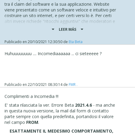
tra il claim del software e la sua applicazione. Website
viene presentato come un software veloce e intuitivo per
costruire un sito internet, e per certi versi lo è. Per certi
altri invece richiede "ritocchi aggiuntivi" che moderatori e
utilizzatori più preparati in materia suggeriscono sotto
LEER MÁS
forma di codice extra. Questo, permettetemi, cozza un
po' con la "targa" del software: se si tratta di "plus"
Publicado en
20/10/2021 12:30:50
de
Eta Beta
ridondanti e voluti dall'utente, nulla da dire. Ma quando gli
interventi sono tesi a dover correggere funzioni utili, a
Huhuuuuuuuu .... Incomediaaaaaa ... ci sieteeeee ?
volte scontate, segnalate dagli utenti e non rivedute dagli
sviluppatori e che altri software sul mercato
padroneggiano già da tempo, allora lì la pazienza è
normale che inizi a vacillare.
A questo si aggiunga ciò che succede quasi a ogni
Publicado en
22/10/2021 08:30:14
de
FMR .
aggiornamento. Spesso capita di dover aprire i progetti
dei nostri siti e di trovare alcuni "assets" stravolti
Complimenti a Incomedia !!!
dall'upgrade. Da lì partono segnalazioni... versioni beta...
altre segnalazioni... per arrivare poi al rilascio di una
E' stata rilasciata la ver. Errore Beta
2021.4.6
- ma anche
versione stabile.
in questa nuova versione, la mail dal form di contatto
parte sempre con quella predefinita, portandosi il valore
Ora... si può pensare che l'utente "medio", quindi un non
nel campo
FROM
.
addetto ai lavori, debba sobbarcarsi ogni santa volta
l'impiccio di dover verificare "pagina per pagina" e
ESATTAMENTE IL MEDESIMO COMPORTAMENTO,