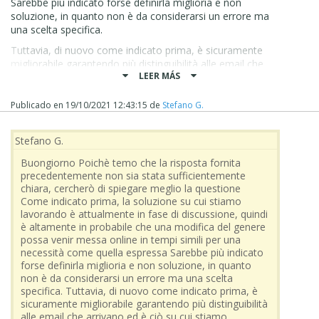
Sarebbe più indicato forse definirla miglioria e non
soluzione, in quanto non è da considerarsi un errore ma
una scelta specifica.
Tuttavia, di nuovo come indicato prima, è sicuramente
migliorabile garantendo più distinguibilità alle email che
LEER MÁS
arrivano ed è ciò su cui stiamo lavorando
Vi posso solo perciò invitare a pazientare fino a che non ci
Publicado en
19/10/2021 12:43:15
de
Stefano G.
saranno più novità a riguardo, che saranno rese note
pubblicamente alla community
Stefano G.
Grazie
Buongiorno Poichè temo che la risposta fornita
Stefano
precedentemente non sia stata sufficientemente
chiara, cercherò di spiegare meglio la questione
Come indicato prima, la soluzione su cui stiamo
lavorando è attualmente in fase di discussione, quindi
è altamente in probabile che una modifica del genere
possa venir messa online in tempi simili per una
necessità come quella espressa Sarebbe più indicato
forse definirla miglioria e non soluzione, in quanto
non è da considerarsi un errore ma una scelta
specifica. Tuttavia, di nuovo come indicato prima, è
sicuramente migliorabile garantendo più distinguibilità
alle email che arrivano ed è ciò su cui stiamo