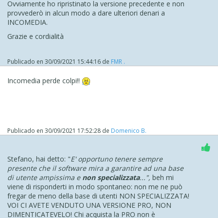
Ovviamente ho ripristinato la versione precedente e non
Purtroppo l'integrazione con sistemi esterni non fa parte
provvederò in alcun modo a dare ulteriori denari a
di ciò che ruota attorno alla maniera in cui il software è
INCOMEDIA.
costruito
Grazie e cordialità
Attualmente, temo che non sia possibile procedere in
maniera differente per noi
Publicado en
30/09/2021 15:44:16
de
FMR .
Resto a disposizione in caso di dubbi
Incomedia perde colpi!!
Stefano
Publicado en
30/09/2021 17:52:28
de
Domenico B.
Stefano, hai detto: "
E' opportuno tenere sempre
presente che il software mira a garantire ad una base
di utente ampissima e
non specializzata
...",
beh mi
viene di risponderti in modo spontaneo: non me ne può
fregar de meno della base di utenti NON SPECIALIZZATA!
VOI CI AVETE VENDUTO UNA VERSIONE PRO, NON
DIMENTICATEVELO! Chi acquista la PRO non è