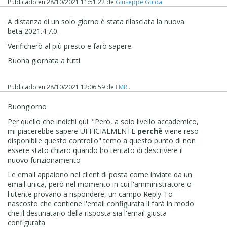
Publicado en
28/10/2021 11:51:22
de
Giuseppe Guida
A distanza di un solo giorno è stata rilasciata la nuova
beta 2021.4.7.0.
Verificherò al più presto e farò sapere.
Buona giornata a tutti.
Publicado en
28/10/2021 12:06:59
de
FMR .
Se non ci fosse da piangere, mi verrebbe da ridere.
Buongiorno
Per quello che indichi qui: "
Però, a solo livello accademico,
mi piacerebbe sapere UFFICIALMENTE
perchè
viene reso
disponibile questo controllo" temo a questo punto di non
essere stato chiaro quando ho tentato di descrivere il
nuovo funzionamento
Le email appaiono nel client di posta come inviate da un
email unica, però nel momento in cui l'amministratore o
l'utente provano a rispondere, un campo Reply-To
nascosto che contiene l'email configurata lì farà in modo
che il destinatario della risposta sia l'email giusta
configurata