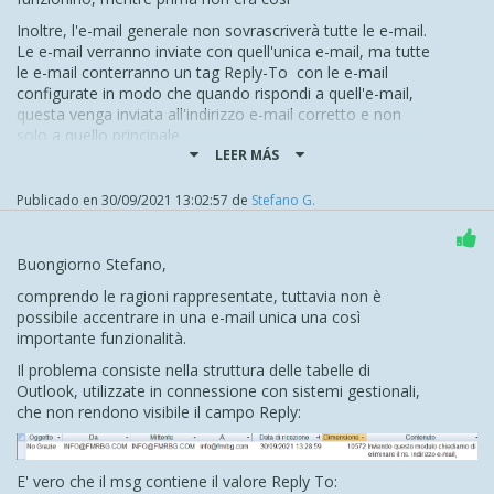
Inoltre, l'e-mail generale non sovrascriverà tutte le e-mail.
Le e-mail verranno inviate con quell'unica e-mail, ma tutte
le e-mail conterranno un tag Reply-To con le e-mail
configurate in modo che quando rispondi a quell'e-mail,
questa venga inviata all'indirizzo e-mail corretto e non
solo a quello principale
LEER MÁS
Stiamo inoltre lavorando per migliorare l'etichetta con cui
l'email verrà visualizzata una volta arrivata nel tuo client di
Publicado en
30/09/2021 13:02:57
de
Stefano G.
posta così da permettere di vedere l'email del Reply-To
anche come mittente effettivo
Resto a disposizione in caso di dubbi
Buongiorno Stefano,
Grazie
comprendo le ragioni rappresentate, tuttavia non è
possibile accentrare in una e-mail unica una così
Stefano
importante funzionalità.
Il problema consiste nella struttura delle tabelle di
Outlook, utilizzate in connessione con sistemi gestionali,
che non rendono visibile il campo Reply:
E' vero che il msg contiene il valore Reply To: