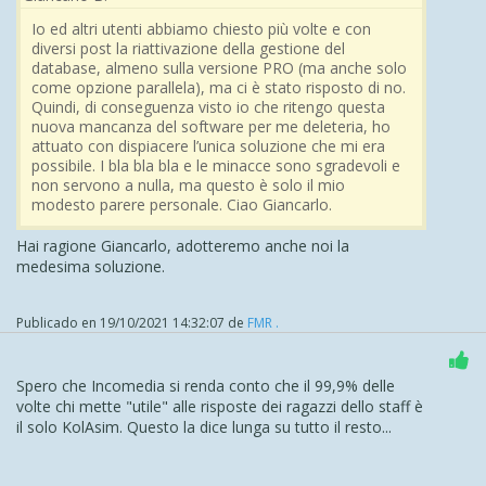
Io ed altri utenti abbiamo chiesto più volte e con
diversi post la riattivazione della gestione del
database, almeno sulla versione PRO (ma anche solo
come opzione parallela), ma ci è stato risposto di no.
Quindi, di conseguenza visto io che ritengo questa
nuova mancanza del software per me deleteria, ho
attuato con dispiacere l’unica soluzione che mi era
possibile. I bla bla bla e le minacce sono sgradevoli e
non servono a nulla, ma questo è solo il mio
modesto parere personale. Ciao Giancarlo.
Hai ragione Giancarlo, adotteremo anche noi la
medesima soluzione.
Publicado en
19/10/2021 14:32:07
de
FMR .
Spero che Incomedia si renda conto che il 99,9% delle
volte chi mette "utile" alle risposte dei ragazzi dello staff è
il solo KolAsim. Questo la dice lunga su tutto il resto...