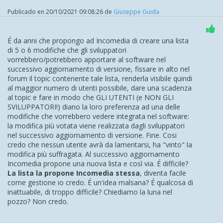
"tutti i fronti", di "iniezioni" extra di codice per fare quello
che normalmente dovrebbe fare di suo (tutte le decine e
Publicado en
20/10/2021 09:08:26
de
Giuseppe Guida
decine di soluzioni con codice extra proposte da te sono
un'evidente conferma di quanto asserisco). E se non ci
fossi stato tu qui sul Forum a dedicarti anima e corpo nel
É da anni che propongo ad Incomedia di creare una lista
proporre "toppe su toppe" agli utenti, come avrebbero
di 5 o 6 modifiche che gli sviluppatori
fatto questi ultimi ad ovviare alle limitazioni e/o bug di
vorrebbero/potrebbero apportare al software nel
Website X5? Ci auguriamo tutti che tu possa avere lunga
successivo aggiornamento di versione, fissare in alto nel
vita ed essere presente sempre qui sul Forum... immagina
forum il topic contenente tale lista, renderla visibile quindi
un po' a cosa si deve arrivare: a pregare perchè un utente
al maggior numero di utenti possibile, dare una scadenza
campi il più a lungo possibile!
E ti sembra normale una
al topic e fare in modo che GLI UTENTI (e NON GLI
cosa del genere?
A me fa sorridere e non poco.
SVILUPPATORI!) diano la loro preferenza ad una delle
modifiche che vorrebbero vedere integrata nel software:
la modifica più votata viene realizzata dagli sviluppatori
nel successivo aggiornamento di versione. Fine. Cosi
credo che nessun utente avrà da lamentarsi, ha "vinto" la
modifica più suffragata. Al successivo aggiornamento
Incomedia propone una nuova lista e così via. É difficile?
La lista la propone Incomedia stessa
, diventa facile
come gestione io credo. É un'idea malsana? É qualcosa di
inattuabile, di troppo difficile? Chiediamo la luna nel
pozzo? Non credo.