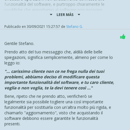
funzionalità del software, e purtroppo chiaramente le
Reply-To anche come mittente effettivo"
modifiche che apportiamo al software non possono
e mi aspetto il rilascio
entro poche ore
, visto che da ieri
LEER MÁS
basarsi su necessità singole di utenti per situazioni come
abbiamo dovuto processare qualche migliaio di e-mail da
queste, di cui chiaramente non possiamo neanche essere
amanuensi per l'improvviso crash di tutte le ns. collaudate
a conoscenza
Publicado en
30/09/2021 15:27:57
de
Stefano G.
procedure.
Inoltre, vista la criticità che la modifica mira a risolvere, è
In attesa ringrazio.
comunque certo che qualsiasi modifica venga fatta vada a
Gentile Stefano.
ripristinare la situazione di prima. Una modifica della logica
lato vostro sarà comunque necessario per adattarsi alla
Prendo atto del tuo messaggio che, aldilà delle belle
struttura del codice generato dal software
spiegazioni, significa semplicemente, almeno per come lo
leggo io:
Per il funzionamento attuale, non possiamo che
consigliare di basare il vostro strumento di estrazione dei
"... carissimo cliente non ce ne frega nulla dei tuoi
dati affinchè legga l'email dal Reply-To invece che dal
problemi, abbiamo deciso di modificare questa
From, per ottenere lo stesso risultato. O se si tratta di un
importante funzionalità del software, e tu caro cliente,
file CSV, copiare il contenuto di una colonna nell'altra
voglia o non voglia, te la devi tenere così ..."
E' opportuno tenere sempre presente che il software mira
Bene, ripeto che ne prendo atto, verificherò se
a garantire ad una base di utente ampissima e non
legalmente sia possibile togliere una così importante
specializzata la possibilità di mettere online la propria
funzionalità per sostituirla con un'altra molto più rigida, e
presenza e quindi è naturale che molte modifiche che
chiamarlo "aggiornamento", visto che acquistando il
vengono apportate siano "unilaterali" in quanto vengono
software debbono essere garantite le funzionalità
fatte sicuramente partendo da input della community, ma
presenti.
anche non.