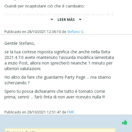
Quindi per ricapitolare ciò che è cambiato:
Prima se si impostava il campo mittente con una email di
LEER MÁS
un utente, le email potevano non partire perchè la
maggior parte degli hosting moderni permettono l'invio
solo da email dello stesso dominio del sito. Quindi ora
Publicado en
28/10/2021 12:36:10
de
Stefano G.
vengono inviate tutte dall'email generale garantendone
l'invio
Gentile Stefano,
Quando l'email arriva, il mittente è sempre quell'email
se la tua cortese risposta significa che anche nella Beta
generica a prima vista
2021.4.7.0 avete mantenuto l'assurda modifica lamentata
a inizio Post, allora non sprecherò neanche 1 minuto per
Se si risponde all'email, si risponde in realtà all'email
ulteriori valutazioni.
giusta e non a quella generica
Ho altro da fare che guardarmi Party Page ... ma stiamo
Spero di aver chiarito la questione
scherzando ?
Stefano
Spero tu possa dichiararmi che tutto è tornato come
prima, sennò ... farò finta di non aver ricevuto nulla !!!
Publicado en
28/10/2021 12:51:47
de
FMR .