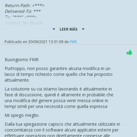
Return-Path: <***>
Delivered-To: ***
To: "***" <***>
Subject: No Grazie
X-PHP-Originating-Script: 18102926:class.phpmailer.php
LEER MÁS
Date: Thu, 30 Sep 2021 13:28:59 +0200
From: "***" <***>
Publicado en
30/09/2021 13:31:09
de
FMR .
Reply-To: ***
Ma per estrarlo dovremmo cambiare tutte le ns.
Buongiorno FMR
procedure, e sono davvero tantissime.
Purtroppo, non posso garantire alcuna modifica in un
Direi che la soluzione migliore sarebbe di consentire la
lasso di tempo richiesto come quello che hai proposto
scelta al vs. Cliente, così da poter continuare l'uso come
attualmente.
da precedente release.
La soluzione su cui stiamo lavorando è attualmente in
Viceversa si tratterebbe di un
DANNO
e non di un
fase di discussione, quindi è altamente in probabile che
VANTAGGIO
per il vs. Cliente, così costretto ad elaborare
una modifica del genere possa venir messa online in
nuove strategie a causa di una vs. scelta del tutto
tempi simili per una necessità come quella espressa
unilaterale.
Mi spiego meglio.
Conto su quanto asserito:
Dalla tua spiegazione capisco che attualmente utilizzate in
"
Stiamo inoltre lavorando per migliorare l'etichetta con
concomitanza con il software alcuni applicativi esterni per
cui l'email verrà visualizzata una volta arrivata nel tuo
effettuare operazioni non direttamente connesse alle
client di posta così da permettere di vedere l'email del