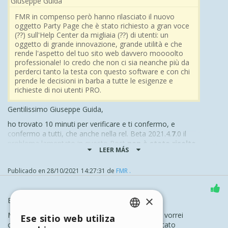
Giuseppe Guida
FMR in compenso però hanno rilasciato il nuovo
oggetto Party Page che è stato richiesto a gran voce
(??) sull'Help Center da migliaia (??) di utenti: un
oggetto di grande innovazione, grande utilità e che
rende l'aspetto del tuo sito web davvero moooolto
professionale! Io credo che non ci sia neanche più da
perderci tanto la testa con questo software e con chi
prende le decisioni in barba a tutte le esigenze e
richieste di noi utenti PRO.
Gentilissimo Giuseppe Guida,
ho trovato 10 minuti per verificare e ti confermo, e
confermo a tutti, che anche nella rel.
Beta
2021.4.
7
.0
il
problema lamentato in questo Post
non è stato risolto
.
LEER MÁS
Mi arrendo, alla
prepotenza
e, a mio modestissimo
parere anche alla
incompetenza
, di INCOMEDIA, e
Publicado en
28/10/2021 14:27:31
de
FMR .
quindi non acquisterò nessun altro aggiornamento da
INCOMEDIA.
×
Buongiorno
Bye Bye WebSite X5 ...
Mi dispiace leggere questo tipo di messaggio e vorrei
Ese sitio web utiliza
ENGLISH
chiarire un ulteriore punto che reputo non sia stato