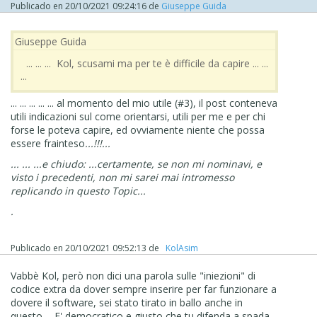
Publicado en
20/10/2021 09:24:16
de
Giuseppe Guida
Giuseppe Guida
‪ ... ... ... Kol, scusami ma per te è difficile da capire ... ...
...
... ... ... ... ... al momento del mio utile (#3), il post conteneva
utili indicazioni sul come orientarsi, utili per me e per chi
forse le poteva capire, ed ovviamente niente che possa
essere frainteso
...!!!...
... ... ...e chiudo: ...certamente, se non mi nominavi, e
visto i precedenti, non mi sarei mai intromesso
replicando in questo Topic...
.
Publicado en
20/10/2021 09:52:13
de
‪ KolAsim ‪ ‪
Vabbè Kol, però non dici una parola sulle "iniezioni" di
codice extra da dover sempre inserire per far funzionare a
dovere il software, sei stato tirato in ballo anche in
questo... E' democratico e giusto che tu difenda a spada