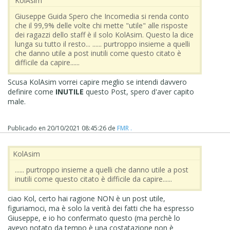
‪ KolAsim ‪ ‪
Giuseppe Guida Spero che Incomedia si renda conto
che il 99,9% delle volte chi mette "utile" alle risposte
dei ragazzi dello staff è il solo KolAsim. Questo la dice
lunga su tutto il resto... ...... purtroppo insieme a quelli
che danno utile a post inutili come questo citato è
difficile da capire......
Scusa KolAsim vorrei capire meglio se intendi davvero
definire come
INUTILE
questo Post, spero d'aver capito
male.
Publicado en
20/10/2021 08:45:26
de
FMR .
‪ KolAsim ‪ ‪
...... purtroppo insieme a quelli che danno utile a post
inutili come questo citato è difficile da capire......
ciao Kol, certo hai ragione NON è un post utile,
figuriamoci, ma è solo la verità dei fatti che ha espresso
Giuseppe, e io ho confermato questo (ma perchè lo
avevo notato da tempo è una costatazione non è