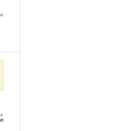
ad
la
R
)