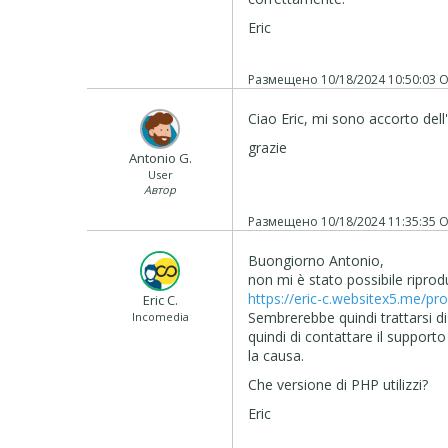
Eric
Размещено
10/18/2024 10:50:03
О
Ciao Eric, mi sono accorto dell'
grazie
Antonio G.
User
Автор
Размещено
10/18/2024 11:35:35
О
Buongiorno Antonio,
non mi è stato possibile riprodu
https://eric-c.websitex5.me/pro
Eric C.
Sembrerebbe quindi trattarsi di
Incomedia
quindi di contattare il supporto 
la causa.
Che versione di PHP utilizzi?
Eric