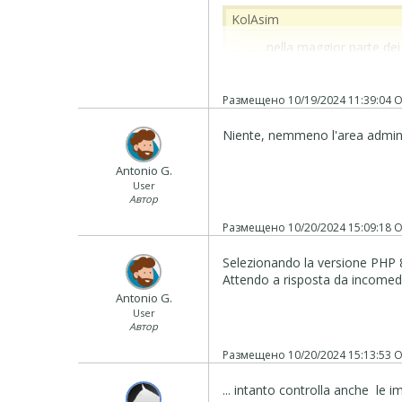
‪ KolAsim ‪ ‪
... ... ...nella maggior parte de
testi degli articoli del blog... ...
... controlla anche nel tuo pann
Размещено
10/19/2024 11:39:04
О
...ed eventualmente allega anch
Niente, nemmeno l'area admin 
... se poi posti anche il LINK fo
... per il responso dello STAF
Antonio G.
User
.
Автор
ciao
Размещено
10/20/2024 15:09:18
О
Selezionando la versione PHP 8
Attendo a risposta da incomedi
Antonio G.
User
Автор
Размещено
10/20/2024 15:13:53
О
... intanto controlla anche le 