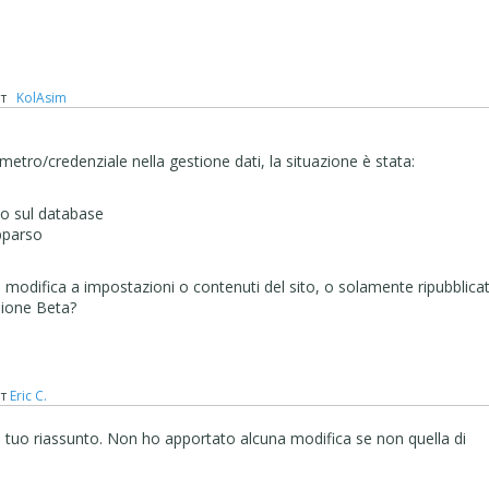
т
‪ KolAsim ‪ ‪
metro/credenziale nella gestione dati, la situazione è stata:
so sul database
pparso
i modifica a impostazioni o contenuti del sito, o solamente ripubblica
sione Beta?
т
Eric C.
il tuo riassunto. Non ho apportato alcuna modifica se non quella di