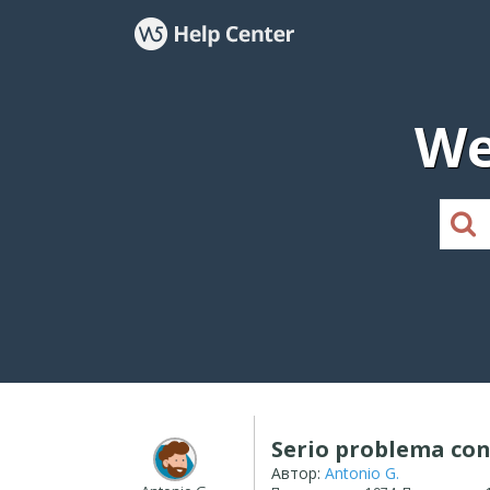
We
Serio problema co
Автор:
Antonio G.