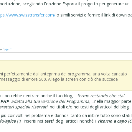
sportazione, scegliendo l'opzione Esporta il progetto per generare un
tps://www.swisstransfer.com/
o simili servizi e fornire il link di downlo
т
Eric C.
unzioni perfettamente dall'anteprima del programma, una volta caricato
 messaggio di errore 500. Allego la screen con ciò che succede
.
 in cui potrebbe rientrare anche il tuo blog, ...
fermo restando che stai
e
PHP
adatta alla tua versione del Programma,
...nella maggior parte
aratteri speciali riservati
nei titoli e/o nei testi degli articoli del blog...
più coinvolti nel problema e dannosi tanto da inibire tutto sono stati 
fo/
apice
(
'
),
inseriti nei
testi
degli articoli nonché il
ritorno a capo
(
C
.