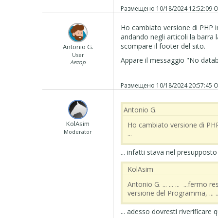
Размещено
10/18/2024 12:52:09
О
Ho cambiato versione di PHP imp
andando negli articoli la barra 
scompare il footer del sito.
Antonio G.
User
Appare il messaggio "
No datab
Автор
Размещено
10/18/2024 20:57:45
О
Antonio G.
‪ KolAsim ‪ ‪
Ho cambiato versione di PHP im
Moderator
...
... infatti stava nel presupposto
‪ KolAsim ‪ ‪
Antonio G. ... ... ... ...ferm
versione del Programma, ... ... 
... adesso dovresti riverificare 