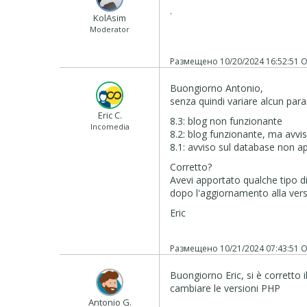
.
‪ KolAsim ‪ ‪
Moderator
Размещено
10/20/2024 16:52:51
О
Buongiorno Antonio,
senza quindi variare alcun para
Eric C.
8.3: blog non funzionante
Incomedia
8.2: blog funzionante, ma avvi
8.1: avviso sul database non a
Corretto?
Avevi apportato qualche tipo d
dopo l'aggiornamento alla ver
Eric
Размещено
10/21/2024 07:43:51
О
Buongiorno Eric, si è corretto 
cambiare le versioni PHP
Antonio G.