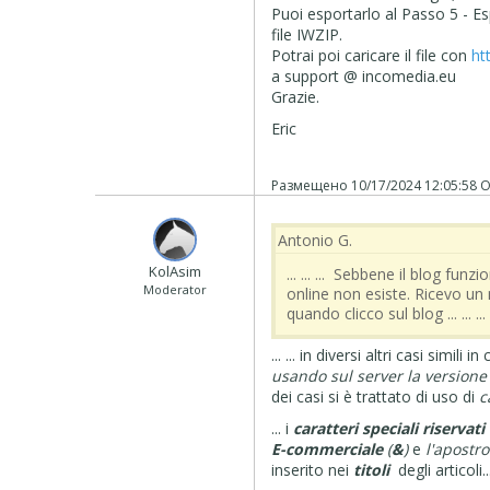
Puoi esportarlo al Passo 5 - E
file IWZIP.
Potrai poi caricare il file con
ht
a support @ incomedia.eu
Grazie.
Eric
Размещено
10/17/2024 12:05:58
О
Antonio G.
‪ KolAsim ‪ ‪
... ... ... Sebbene il blog f
Moderator
online non esiste. Ricevo un
quando clicco sul blog ... ... ..
... ... in diversi altri casi simili
usando sul server la version
dei casi si è trattato di uso di
c
... i
caratteri speciali riservati
E-commerciale
(
&
)
e
l'apostro
inserito nei
titoli
degli articoli..