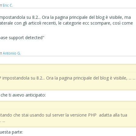
т
Eric C.
ostandola su 8.2... Ora la pagina principale del blog è visibile, ma
laterale con gli articoli recenti, le categorie ecc scompare, così come
ase support detected"
т
Antonio G.
postandola su 8.2... Ora la pagina principale del blog è visibile, ... ...
 che ti avevo anticipato:
o restando che stai usando sul server la versione PHP adatta alla tua
...
questa parte: