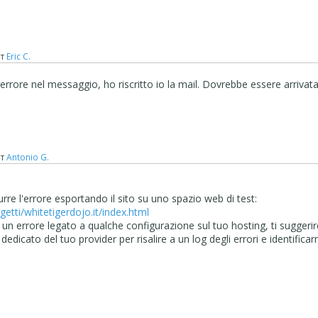
т
Eric C.
errore nel messaggio, ho riscritto io la mail. Dovrebbe essere arrivata.
т
Antonio G.
rre l'errore esportando il sito su uno spazio web di test:
getti/whitetigerdojo.it/index.html
 un errore legato a qualche configurazione sul tuo hosting, ti suggerir
dedicato del tuo provider per risalire a un log degli errori e identificar