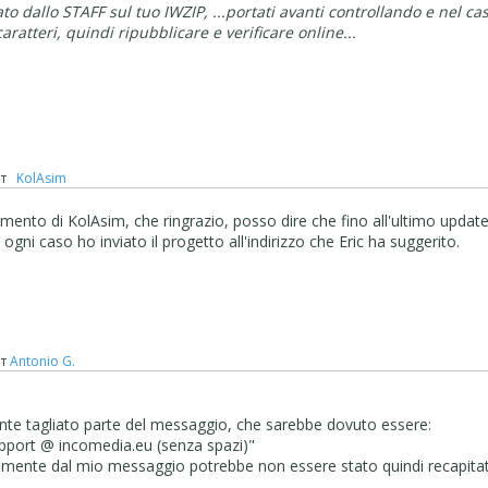
ltato dallo STAFF sul tuo IWZIP, ...portati avanti controllando e nel ca
ratteri, quindi ripubblicare e verificare online...
т
‪ KolAsim ‪ ‪
mento di KolAsim, che ringrazio, posso dire che fino all'ultimo updat
ogni caso ho inviato il progetto all'indirizzo che Eric ha suggerito.
т
Antonio G.
nte tagliato parte del messaggio, che sarebbe dovuto essere:
support @ incomedia.eu (senza spazi)"
ettamente dal mio messaggio potrebbe non essere stato quindi recapita