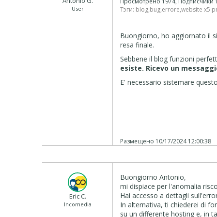
Antonio G.
Просмотрено 1974, Подписчики
User
Тэги:
blog
,
bug
,
errore
,
website x5 p
Buongiorno, ho aggiornato il si
resa finale.
Sebbene il blog funzioni perf
esiste. Ricevo un messaggio
E' necessario sistemare questo
Размещено
10/17/2024 12:00:38
Buongiorno Antonio,
mi dispiace per l'anomalia risc
Hai accesso a dettagli sull'erro
Eric C.
In alternativa, ti chiederei di 
Incomedia
su un differente hosting e, in t