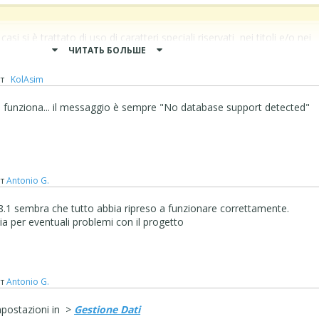
i casi si è trattato di uso di caratteri speciali riservati nei titoli e/o nei
 ...
ЧИТАТЬ БОЛЬШЕ
ello online
www.tuosito/admin/
se è tutto regolare,
verde/pass
,
т
‪ KolAsim ‪ ‪
e il relativo STAMP...
funziona... il messaggio è sempre "
No database support detected"
rse sarebbe utile...
F dovrai attendere la prossima settimana da Lunedì in poi...
т
Antonio G.
.1 sembra che tutto abbia ripreso a funzionare correttamente.
a per eventuali problemi con il progetto
т
Antonio G.
impostazioni in >
Gestione Dati