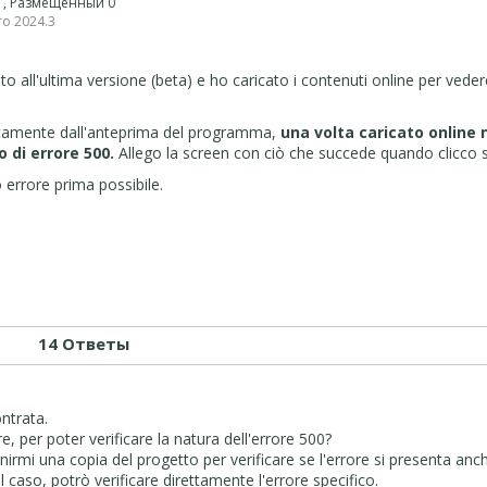
 1, Размещенный 0
ro 2024.3
to all'ultima versione (beta) e ho caricato i contenuti online per veder
ettamente dall'anteprima del programma,
una volta caricato online 
 di errore 500.
Allego la screen con ciò che succede quando clicco s
 errore prima possibile.
14 Ответы
ontrata.
re, per poter verificare la natura dell'errore 500?
fornirmi una copia del progetto per verificare se l'errore si presenta anc
al caso, potrò verificare direttamente l'errore specifico.