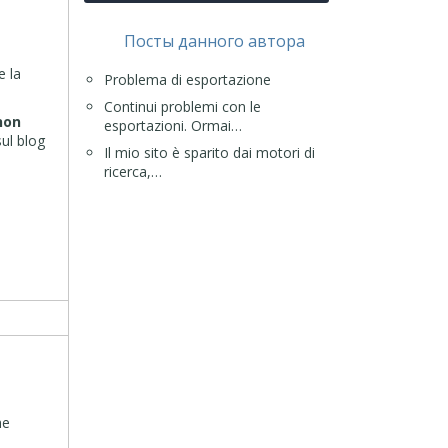
Посты данного автора
e la
Problema di esportazione
Continui problemi con le
non
esportazioni. Ormai…
ul blog
Il mio sito è sparito dai motori di
ricerca,…
he