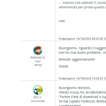
... intanto che attendi il risu
eliminando per prova questi ca
.
ciao
.
Размещено
10/18/2024 08:33:02
О
Buongiorno, riguardo il suggeri
non ho mai avuto problemi... in 
Antonio G.
Attendo aggiornamenti!
User
Автор
Grazie
Размещено
10/18/2024 10:38:23
О
Buongiorno Antonio,
chiedo scusa, ho accidentalme
"fornire il link di download a 
Eric C.
Se hai copiato l'indirizzo dir
Incomedia
correttamente.