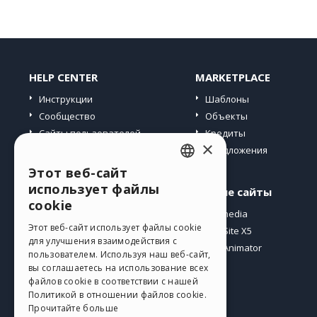
HELP CENTER
MARKETPLACE
Инструкции
Шаблоны
Сообщество
Объекты
Сайты пользователей
Кредиты
×
Предложения
Этот веб-сайт
ENGLISH
использует файлы
Профиль
Другие сайты
ITALIAN
cookie
Мои посты
Incomedia
GERMAN
Этот веб-сайт использует файлы cookie
Мои лицензии
WebSite X5
для улучшения взаимодействия с
Загрузить
WebAnimator
SPANISH
пользователем. Используя наш веб-сайт,
Веб-хостинг
вы соглашаетесь на использование всех
PORTUGUESE
файлов cookie в соответствии с нашей
Мои кредиты
Политикой в ​​отношении файлов cookie.
POLISH
Прочитайте больше