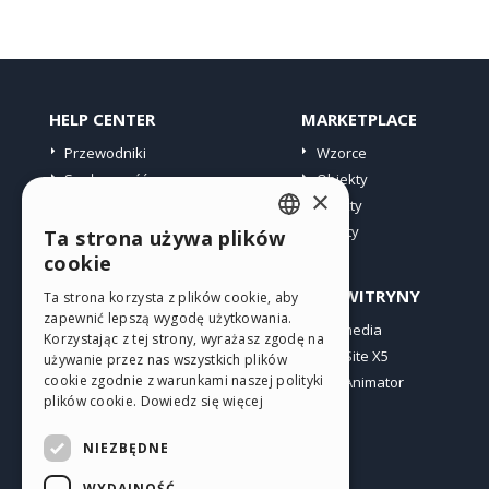
HELP CENTER
MARKETPLACE
Przewodniki
Wzorce
Społeczność
Obiekty
×
Witryny użytkowników
Punkty
Oferty
Ta strona używa plików
ENGLISH
cookie
ITALIAN
PROFIL
INNE WITRYNY
Ta strona korzysta z plików cookie, aby
zapewnić lepszą wygodę użytkowania.
GERMAN
Moje wpisy
Incomedia
Korzystając z tej strony, wyrażasz zgodę na
Moje licencje
WebSite X5
SPANISH
używanie przez nas wszystkich plików
cookie zgodnie z warunkami naszej polityki
Pobieranie
WebAnimator
PORTUGUESE
plików cookie.
Dowiedz się więcej
Web hosting
POLISH
Moje punkty
NIEZBĘDNE
RUSSIAN
WYDAJNOŚĆ