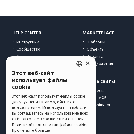
HELP CENTER
MARKETPLACE
Инструкции
Шаблоны
Сообщество
Объекты
Сайты пользователей
Кредиты
×
Предложения
Этот веб-сайт
ENGLISH
использует файлы
Профиль
Другие сайты
ITALIAN
cookie
Мои посты
Incomedia
GERMAN
Этот веб-сайт использует файлы cookie
Мои лицензии
WebSite X5
для улучшения взаимодействия с
Загрузить
WebAnimator
SPANISH
пользователем. Используя наш веб-сайт,
Веб-хостинг
вы соглашаетесь на использование всех
PORTUGUESE
файлов cookie в соответствии с нашей
Мои кредиты
Политикой в ​​отношении файлов cookie.
POLISH
Прочитайте больше