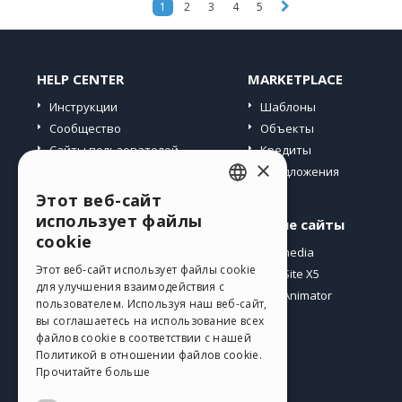
1
2
3
4
5
HELP CENTER
MARKETPLACE
Инструкции
Шаблоны
Сообщество
Объекты
Сайты пользователей
Кредиты
×
Предложения
Этот веб-сайт
ENGLISH
использует файлы
Профиль
Другие сайты
ITALIAN
cookie
Мои посты
Incomedia
GERMAN
Этот веб-сайт использует файлы cookie
Мои лицензии
WebSite X5
для улучшения взаимодействия с
Загрузить
WebAnimator
SPANISH
пользователем. Используя наш веб-сайт,
Веб-хостинг
вы соглашаетесь на использование всех
PORTUGUESE
файлов cookie в соответствии с нашей
Мои кредиты
Политикой в ​​отношении файлов cookie.
POLISH
Прочитайте больше
RUSSIAN