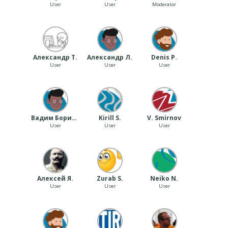
User
User
Moderator
Александр Т.
Александр Л.
Denis P.
User
User
User
Вадим Боритко
Kirill S.
V. Smirnov
User
User
User
Алексей Я.
Zurab S.
Neiko N.
User
User
User