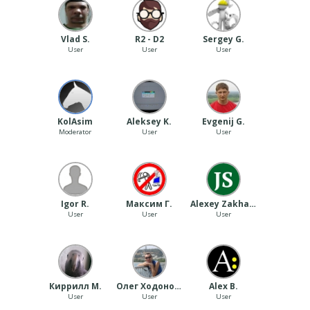
Vlad S.
R2 - D2
Sergey G.
User
User
User
‪ KolAsim ‪ ‪
Aleksey K.
Evgenij G.
Moderator
User
User
Igor R.
Максим Г.
Alexey Zakharov
User
User
User
Киррилл M.
Олег Ходонович
Alex B.
User
User
User