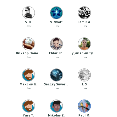
S. B.
V. Vvolt
Samir A.
User
User
User
Виктор Пономарев
Eldar Shl
Дмитрий Тулупов
User
User
User
Максим Б.
Sergey Suvorov
I. S
User
User
User
Yury T.
Nikolay Z.
Paul M.