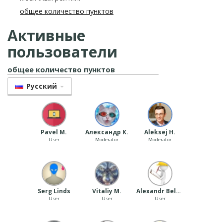
общее количество пунктов
Активные
пользователи
общее количество пунктов
Pусский
Pavel M.
Александр К.
Aleksej H.
User
Moderator
Moderator
Serg Linds
Vitaliy M.
Alexandr Belyakov
User
User
User