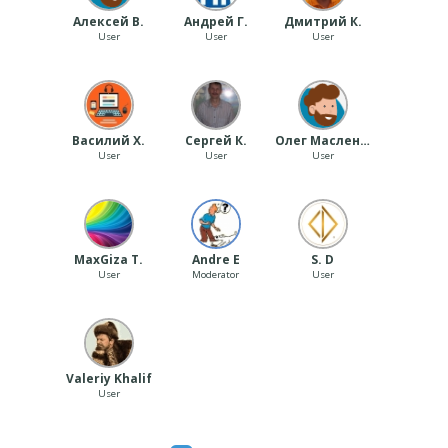
Алексей В.
Андрей Г.
Дмитрий К.
User
User
User
Василий Х.
Сергей К.
Олег Масленников
User
User
User
MaxGiza T.
Andre E
S. D
User
Moderator
User
Valeriy Khalif
User