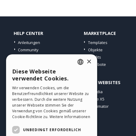
HELP CENTER
MARKETPLACE
Anleitungen
Templates
Community
Objekte
Websites von Nutzern
Credits
×
Angebote
Diese Webseite
ENGLISH
verwendet Cookies.
PROFIL
ANDERE WEBSITES
ITALIAN
Wir verwenden Cookies, um die
Meine Beiträge
Incomedia
Benutzerfreundlichkeit unserer Website zu
GERMAN
Meine Lizenz
WebSite X5
verbessern. Durch die weitere Nutzung
SPANISH
unserer Webseite stimmen Sie der
Download
WebAnimator
Verwendung von Cookies gemäß unserer
Webhosting
PORTUGUESE
Cookie-Richtlinie zu.
Weitere Informationen
Meine Credits
POLISH
UNBEDINGT ERFORDERLICH
RUSSIAN