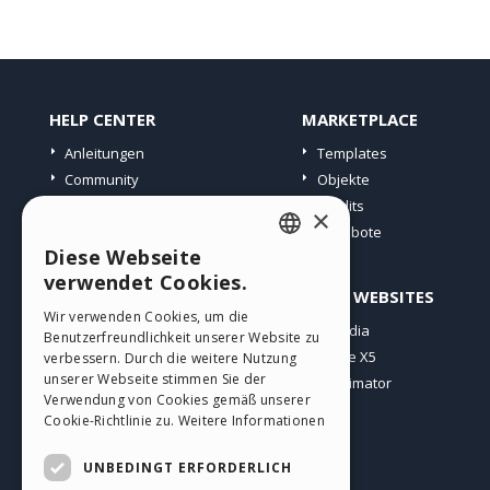
HELP CENTER
MARKETPLACE
Anleitungen
Templates
Community
Objekte
Websites von Nutzern
Credits
×
Angebote
Diese Webseite
ENGLISH
verwendet Cookies.
PROFIL
ANDERE WEBSITES
ITALIAN
Wir verwenden Cookies, um die
Meine Beiträge
Incomedia
Benutzerfreundlichkeit unserer Website zu
GERMAN
Meine Lizenz
WebSite X5
verbessern. Durch die weitere Nutzung
SPANISH
unserer Webseite stimmen Sie der
Download
WebAnimator
Verwendung von Cookies gemäß unserer
Webhosting
PORTUGUESE
Cookie-Richtlinie zu.
Weitere Informationen
Meine Credits
POLISH
UNBEDINGT ERFORDERLICH
RUSSIAN