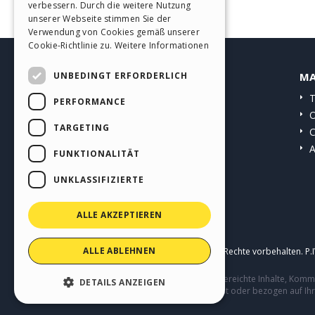
verbessern. Durch die weitere Nutzung
SPANISH
unserer Webseite stimmen Sie der
Verwendung von Cookies gemäß unserer
PORTUGUESE
Cookie-Richtlinie zu.
Weitere Informationen
POLISH
UNBEDINGT ERFORDERLICH
HELP CENTER
MA
RUSSIAN
Anleitungen
T
PERFORMANCE
FRENCH
Community
O
TARGETING
Websites von Nutzern
C
A
FUNKTIONALITÄT
UNKLASSIFIZIERTE
ALLE AKZEPTIEREN
ALLE ABLEHNEN
Copyright © 2026
Incomedia s.r.l.
Alle Rechte vorbehalten. P
Diese Seite enthält von Benutzern eingereichte Inhalte, Ko
DETAILS ANZEIGEN
Verhalten von Dritten in Verbindung mit oder bezogen auf Ih