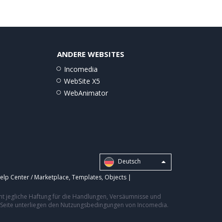
ANDERE WEBSITES
Incomedia
WebSite X5
WebAnimator
Deutsch
elp Center / Marketplace
,
Templates
,
Objects
|
nt jegliche Haftung für die Handlungen, Versäumnisse und
er Seite unterliegen den Nutzungsbedingungen von Incomedia.