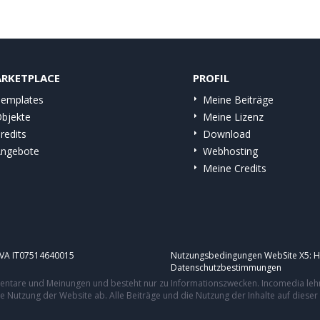
RKETPLACE
PROFIL
emplates
Meine Beiträge
bjekte
Meine Lizenz
redits
Download
ngebote
Webhosting
Meine Credits
.IVA IT07514640015
Nutzungsbedingungen WebSite X5:
H
Datenschutzbestimmungen
mmentare und Meinungen und besteht nur zu Informationszwecken. Incomedia leh
re Nutzung der Website ab. Alle Beiträge und die Nutzung der Inhalte auf dies