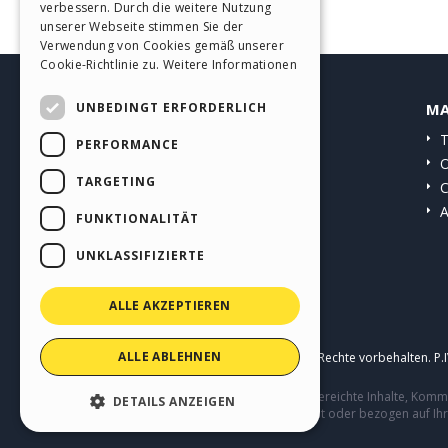
verbessern. Durch die weitere Nutzung
SPANISH
unserer Webseite stimmen Sie der
Verwendung von Cookies gemäß unserer
PORTUGUESE
Cookie-Richtlinie zu.
Weitere Informationen
POLISH
UNBEDINGT ERFORDERLICH
HELP CENTER
MA
RUSSIAN
Anleitungen
T
PERFORMANCE
FRENCH
Community
O
TARGETING
Websites von Nutzern
C
A
FUNKTIONALITÄT
UNKLASSIFIZIERTE
ALLE AKZEPTIEREN
ALLE ABLEHNEN
Copyright © 2026
Incomedia s.r.l.
Alle Rechte vorbehalten. P
Diese Seite enthält von Benutzern eingereichte Inhalte, Ko
DETAILS ANZEIGEN
Verhalten von Dritten in Verbindung mit oder bezogen auf Ih