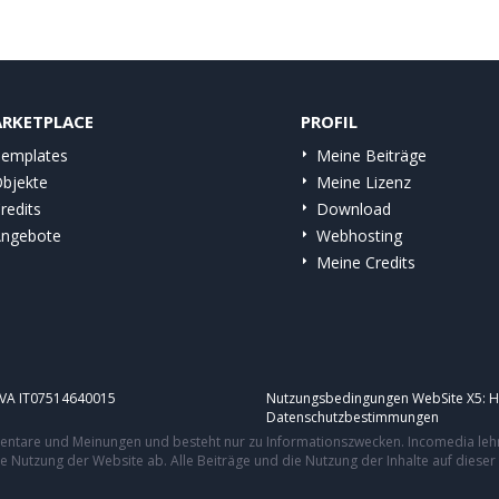
RKETPLACE
PROFIL
emplates
Meine Beiträge
bjekte
Meine Lizenz
redits
Download
ngebote
Webhosting
Meine Credits
.IVA IT07514640015
Nutzungsbedingungen WebSite X5:
H
Datenschutzbestimmungen
mmentare und Meinungen und besteht nur zu Informationszwecken. Incomedia leh
re Nutzung der Website ab. Alle Beiträge und die Nutzung der Inhalte auf dies