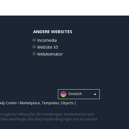
ANDERE WEBSITES
Incomedia
WebSite X5
WebAnimator
Deutsch
elp Center / Marketplace
,
Templates
,
Objects
|
nt jegliche Haftung für die Handlungen, Versäumnisse und
er Seite unterliegen den Nutzungsbedingungen von Incomedia.