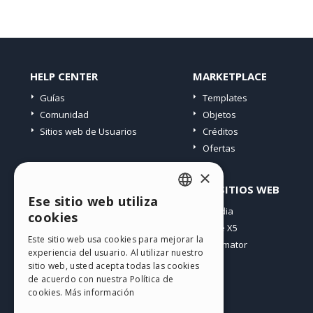
HELP CENTER
MARKETPLACE
Guías
Templates
Comunidad
Objetos
Sitios web de Usuarios
Créditos
Ofertas
×
PERFIL
OTROS SITIOS WEB
Ese sitio web utiliza
ENGLISH
Mis post
Incomedia
cookies
Mis licencias
WebSite X5
ITALIAN
Este sitio web usa cookies para mejorar la
Mis download
WebAnimator
experiencia del usuario. Al utilizar nuestro
GERMAN
Espacio Web
sitio web, usted acepta todas las cookies
SPANISH
Mis Créditos
de acuerdo con nuestra Política de
cookies.
Más información
PORTUGUESE