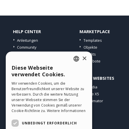
HELP CENTER
MARKETPLACE
Anleitungen
Templates
Community
Objekte
Websites von Nutzern
Credits
×
Angebote
Diese Webseite
ENGLISH
verwendet Cookies.
PROFIL
ANDERE WEBSITES
ITALIAN
Wir verwenden Cookies, um die
Meine Beiträge
Incomedia
Benutzerfreundlichkeit unserer Website zu
GERMAN
Meine Lizenz
WebSite X5
verbessern. Durch die weitere Nutzung
SPANISH
unserer Webseite stimmen Sie der
Download
WebAnimator
Verwendung von Cookies gemäß unserer
Webhosting
PORTUGUESE
Cookie-Richtlinie zu.
Weitere Informationen
Meine Credits
POLISH
UNBEDINGT ERFORDERLICH
RUSSIAN