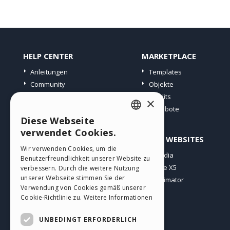
HELP CENTER
MARKETPLACE
Anleitungen
Templates
Community
Objekte
Websites von Nutzern
Credits
×
Angebote
Diese Webseite
ENGLISH
verwendet Cookies.
PROFIL
ANDERE WEBSITES
ITALIAN
Wir verwenden Cookies, um die
Meine Beiträge
Incomedia
Benutzerfreundlichkeit unserer Website zu
GERMAN
Meine Lizenz
WebSite X5
verbessern. Durch die weitere Nutzung
SPANISH
unserer Webseite stimmen Sie der
Download
WebAnimator
Verwendung von Cookies gemäß unserer
Webhosting
PORTUGUESE
Cookie-Richtlinie zu.
Weitere Informationen
Meine Credits
POLISH
UNBEDINGT ERFORDERLICH
RUSSIAN