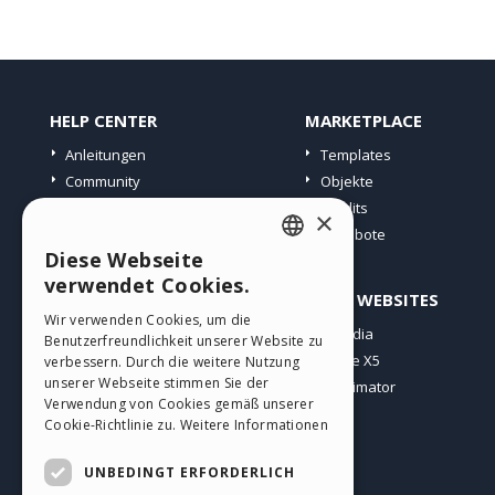
HELP CENTER
MARKETPLACE
Anleitungen
Templates
Community
Objekte
Websites von Nutzern
Credits
×
Angebote
Diese Webseite
ENGLISH
verwendet Cookies.
PROFIL
ANDERE WEBSITES
ITALIAN
Wir verwenden Cookies, um die
Meine Beiträge
Incomedia
Benutzerfreundlichkeit unserer Website zu
GERMAN
Meine Lizenz
WebSite X5
verbessern. Durch die weitere Nutzung
SPANISH
unserer Webseite stimmen Sie der
Download
WebAnimator
Verwendung von Cookies gemäß unserer
Webhosting
PORTUGUESE
Cookie-Richtlinie zu.
Weitere Informationen
Meine Credits
POLISH
UNBEDINGT ERFORDERLICH
RUSSIAN