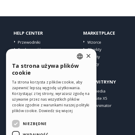
HELP CENTER
MARKETPLACE
Przewodniki
Wzorce
Społeczność
Obiekty
×
Witryny użytkowników
Punkty
Oferty
Ta strona używa plików
ENGLISH
cookie
ITALIAN
PROFIL
INNE WITRYNY
Ta strona korzysta z plików cookie, aby
zapewnić lepszą wygodę użytkowania.
GERMAN
Moje wpisy
Incomedia
Korzystając z tej strony, wyrażasz zgodę na
Moje licencje
WebSite X5
SPANISH
używanie przez nas wszystkich plików
cookie zgodnie z warunkami naszej polityki
Pobieranie
WebAnimator
PORTUGUESE
plików cookie.
Dowiedz się więcej
Web hosting
POLISH
Moje punkty
NIEZBĘDNE
RUSSIAN
WYDAJNOŚĆ