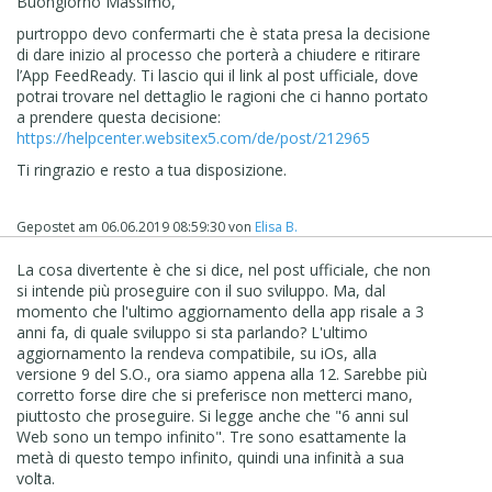
Buongiorno Massimo,
purtroppo devo confermarti che è stata presa la decisione
di dare inizio al processo che porterà a chiudere e ritirare
l’App FeedReady. Ti lascio qui il link al post ufficiale, dove
potrai trovare nel dettaglio le ragioni che ci hanno portato
a prendere questa decisione:
https://helpcenter.websitex5.com/de/post/212965
Ti ringrazio e resto a tua disposizione.
Gepostet am
06.06.2019 08:59:30
von
Elisa B.
La cosa divertente è che si dice, nel post ufficiale, che non
si intende più proseguire con il suo sviluppo. Ma, dal
momento che l'ultimo aggiornamento della app risale a 3
anni fa, di quale sviluppo si sta parlando? L'ultimo
aggiornamento la rendeva compatibile, su iOs, alla
versione 9 del S.O., ora siamo appena alla 12. Sarebbe più
corretto forse dire che si preferisce non metterci mano,
piuttosto che proseguire. Si legge anche che "6 anni sul
Web sono un tempo infinito". Tre sono esattamente la
metà di questo tempo infinito, quindi una infinità a sua
volta.