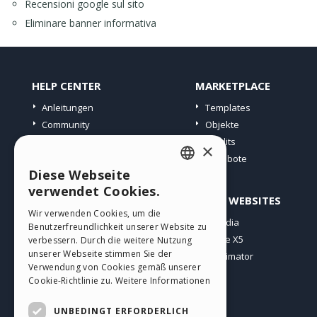
Recensioni google sul sito
Eliminare banner informativa
HELP CENTER
MARKETPLACE
Anleitungen
Templates
Community
Objekte
Websites von Nutzern
Credits
×
Angebote
Diese Webseite
ENGLISH
verwendet Cookies.
PROFIL
ANDERE WEBSITES
ITALIAN
Wir verwenden Cookies, um die
Meine Beiträge
Incomedia
Benutzerfreundlichkeit unserer Website zu
GERMAN
Meine Lizenz
WebSite X5
verbessern. Durch die weitere Nutzung
SPANISH
unserer Webseite stimmen Sie der
Download
WebAnimator
Verwendung von Cookies gemäß unserer
Webhosting
PORTUGUESE
Cookie-Richtlinie zu.
Weitere Informationen
Meine Credits
POLISH
UNBEDINGT ERFORDERLICH