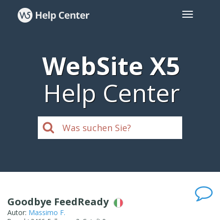
WebSite X5
Help Center
Goodbye FeedReady
Autor:
Massimo F.