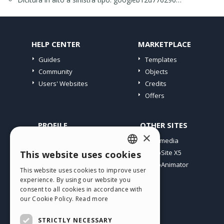
HELP CENTER
MARKETPLACE
Guides
Templates
Community
Objects
Users' Websites
Credits
Offers
PROFILE
OTHER SITES
×
My Posts
Incomedia
My Licences
WebSite X5
This website uses cookies
ENGLISH
Download
WebAnimator
This website uses cookies to improve user
ITALIAN
Webhosting
experience. By using our website you
My Credits
consent to all cookies in accordance with
GERMAN
our Cookie Policy.
Read more
SPANISH
STRICTLY NECESSARY