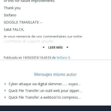
of this for future improvements.
Thank you
Stefano
GOOGLE TRANSLATE --
Salut FALCK,
Je vous remercie de vos commentaires sur notre
plateforme de support actuelle.
LEER MÁS
Je transmettrai ceci aux techniciens derrière la plate-forme
afin qu'ils puissent considérer tout le bien qu'ils pourraient
en tirer pour de futures améliorations.
Publicado en
19/03/2018 16:43:53
de
Stefano G.
Je vous remercie
Stefano
Mensajes mismo autor
Cyber attaque via digital skimmer…… soyez…
Quick File Transfer: un outil web pour zipper…
Quick File Transfer: a webtool to compress…