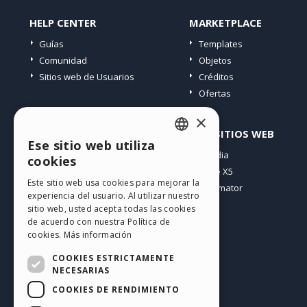
HELP CENTER
MARKETPLACE
Guías
Templates
Comunidad
Objetos
Sitios web de Usuarios
Créditos
Ofertas
×
PERFIL
OTROS SITIOS WEB
Ese sitio web utiliza
ENGLISH
Mis post
Incomedia
cookies
Mis licencias
WebSite X5
ITALIAN
Este sitio web usa cookies para mejorar la
Mis download
WebAnimator
experiencia del usuario. Al utilizar nuestro
GERMAN
Espacio Web
sitio web, usted acepta todas las cookies
SPANISH
Mis Créditos
de acuerdo con nuestra Política de
cookies.
Más información
PORTUGUESE
COOKIES ESTRICTAMENTE
POLISH
NECESARIAS
COOKIES DE RENDIMIENTO
RUSSIAN
Español