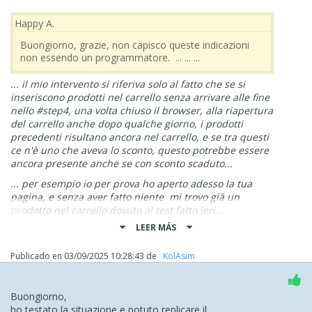
solo copia/incolla; ...se dovesse interessarti, avvisami e
tornerò qui..
..
Happy A.
.
Buongiorno, grazie, non capisco queste indicazioni
ciao
non essendo un programmatore. ... ... ...
.
... il mio intervento si riferiva solo al fatto che se si
inseriscono prodotti nel carrello senza arrivare alle fine
nello #step4, una volta chiuso il browser, alla riapertura
del carrello anche dopo qualche giorno, i prodotti
precedenti risultano ancora nel carrello, e se tra questi
ce n'è uno che aveva lo sconto, questo potrebbe essere
ancora presente anche se con sconto scaduto...
... per esempio io per prova ho aperto adesso la tua
pagina, e senza aver fatto niente mi trovo già un
prodotto nel carrello dovuto al test fatto ieri...
LEER MÁS
... secondo la mia idea questo pseudo inconveniente si
potrebbe bypassare con codice EXTRA, e se ti interessa
si potrebbe proseguire in questo senso, e nel caso
Publicado en
03/09/2025 10:28:43
de
‪ KolAsim ‪ ‪
avvisami...
... resta comunque in attesa dello STAFF che saprà
Buongiorno,
consigliarti meglio nel merito di quanto hai esposto...
ho testato la situazione e potuto replicare il