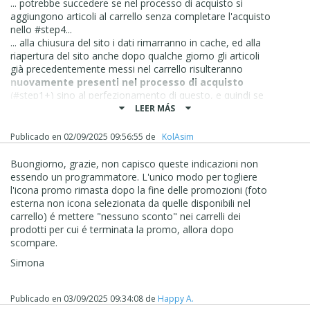
... potrebbe succedere se nel processo di acquisto si
aggiungono articoli al carrello senza completare l'acquisto
nello #step4...
... alla chiusura del sito i dati rimarranno in cache, ed alla
riapertura del sito anche dopo qualche giorno gli articoli
già precedentemente messi nel carrello risulteranno
nuovamente presenti nel processo di acquisto
(#step1+) sino al perfezionamento di questo, e quindi se
c'erano sconti questi appariranno in cart anche se
LEER MÁS
esauriti...
Publicado en
02/09/2025 09:56:55
de
‪ KolAsim ‪ ‪
... secondo una mia personale idea, volendo, e usando
anche l'oggetto "Cart Status" ciò si potrebbe evitare
Buongiorno, grazie, non capisco queste indicazioni non
mettendo un codice EXTRA che all'apertura del sito
essendo un programmatore. L'unico modo per togliere
nella prima sessione del browser rilevi la presenza di
l'icona promo rimasta dopo la fine delle promozioni (foto
prodotti nel carrello ( Cart Status), e che con un js alert
esterna non icona selezionata da quelle disponibili nel
tipo confirm() (*) a due scelte, inviti o meno allo
carrello) é mettere "nessuno sconto" nei carrelli dei
svuotamento del carrello, comandato con codice
prodotti per cui é terminata la promo, allora dopo
EXTRA...
scompare.
(*) ... oppure al posto del js confirm() si potrebbe vedere
di usare una finestra DIV_CUSTOM...
Simona
... adesso è solo un'idea da sviluppare ad hoc,
parzialmente già usata in altre mie idee.(maggiorenni,
ecc....), non difficile da ottenere, ed applicabile con un
Publicado en
03/09/2025 09:34:08
de
Happy A.