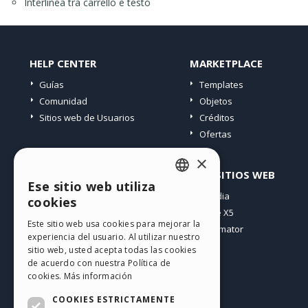
Interlinea tra carrello e testo
HELP CENTER
MARKETPLACE
Guías
Templates
Comunidad
Objetos
Sitios web de Usuarios
Créditos
Ofertas
×
PERFIL
OTROS SITIOS WEB
Ese sitio web utiliza
ENGLISH
Mis post
Incomedia
cookies
Mis licencias
WebSite X5
ITALIAN
Este sitio web usa cookies para mejorar la
Mis download
WebAnimator
experiencia del usuario. Al utilizar nuestro
GERMAN
Espacio Web
sitio web, usted acepta todas las cookies
SPANISH
Mis Créditos
de acuerdo con nuestra Política de
cookies.
Más información
PORTUGUESE
COOKIES ESTRICTAMENTE
POLISH