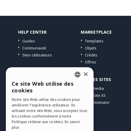
HELP CENTER
MARKETPLACE
Guides
Templates
Communauté
Objets
Sites Utilisateurs
Crédits
Offres
×
PROFIL
AUTRES SITES
Ce site Web utilise des
ENGLISH
Mes Messages
Incomedia
cookies
Mes Licences
WebSite X5
ITALIAN
Notre site Web utilise des cookies pour
Télécharger
WebAnimator
améliorer l'expérience utilisateur. En
GERMAN
Espace Web
utilisant notre site Web, vous acceptez tous
SPANISH
les cookies conformément à notre
Mes Crédits
Politique relative aux cookies.
En savoir
PORTUGUESE
plus