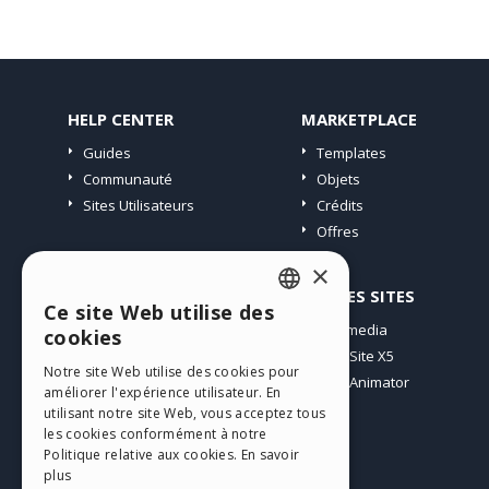
HELP CENTER
MARKETPLACE
Guides
Templates
Communauté
Objets
Sites Utilisateurs
Crédits
Offres
×
PROFIL
AUTRES SITES
Ce site Web utilise des
ENGLISH
Mes Messages
Incomedia
cookies
Mes Licences
WebSite X5
ITALIAN
Notre site Web utilise des cookies pour
Télécharger
WebAnimator
améliorer l'expérience utilisateur. En
GERMAN
Espace Web
utilisant notre site Web, vous acceptez tous
SPANISH
les cookies conformément à notre
Mes Crédits
Politique relative aux cookies.
En savoir
PORTUGUESE
plus