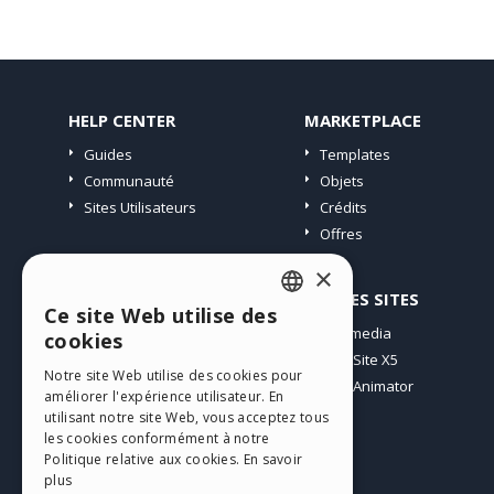
HELP CENTER
MARKETPLACE
Guides
Templates
Communauté
Objets
Sites Utilisateurs
Crédits
Offres
×
PROFIL
AUTRES SITES
Ce site Web utilise des
ENGLISH
Mes Messages
Incomedia
cookies
Mes Licences
WebSite X5
ITALIAN
Notre site Web utilise des cookies pour
Télécharger
WebAnimator
améliorer l'expérience utilisateur. En
GERMAN
Espace Web
utilisant notre site Web, vous acceptez tous
SPANISH
les cookies conformément à notre
Mes Crédits
Politique relative aux cookies.
En savoir
PORTUGUESE
plus