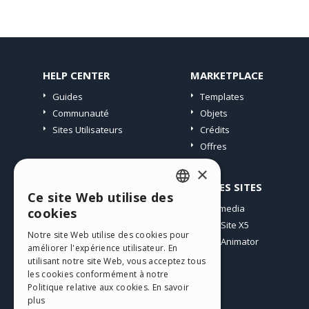
HELP CENTER
MARKETPLACE
Guides
Templates
Communauté
Objets
Sites Utilisateurs
Crédits
Offres
×
PROFIL
AUTRES SITES
Ce site Web utilise des
ENGLISH
Mes Messages
Incomedia
cookies
Mes Licences
WebSite X5
ITALIAN
Notre site Web utilise des cookies pour
Télécharger
WebAnimator
améliorer l'expérience utilisateur. En
GERMAN
Espace Web
utilisant notre site Web, vous acceptez tous
SPANISH
les cookies conformément à notre
Mes Crédits
Politique relative aux cookies.
En savoir
PORTUGUESE
plus