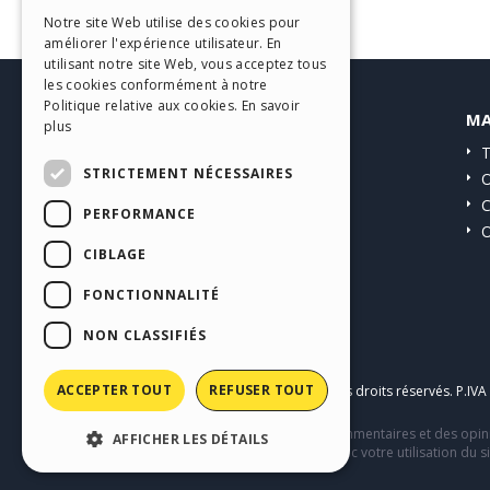
ITALIAN
Notre site Web utilise des cookies pour
améliorer l'expérience utilisateur. En
GERMAN
utilisant notre site Web, vous acceptez tous
SPANISH
les cookies conformément à notre
Politique relative aux cookies.
En savoir
HELP CENTER
MA
PORTUGUESE
plus
Guides
T
POLISH
STRICTEMENT NÉCESSAIRES
Communauté
O
RUSSIAN
Sites Utilisateurs
C
PERFORMANCE
O
FRENCH
CIBLAGE
FONCTIONNALITÉ
NON CLASSIFIÉS
ACCEPTER TOUT
REFUSER TOUT
Copyright © 2026
Incomedia s.r.l.
Tous droits réservés. P.IV
Ce site contient des contenus, des commentaires et des opini
AFFICHER LES DÉTAILS
comportement de tiers en relation avec votre utilisation du si