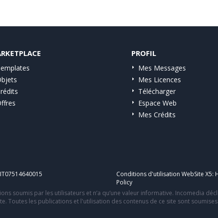
RKETPLACE
PROFIL
emplates
Mes Messages
bjets
Mes Licences
rédits
Télécharger
ffres
Espace Web
Mes Crédits
A IT07514640015
Conditions d'utilisation WebSite X5:
H
Policy
ons soumis par les utilisateurs et n’a qu’une valeur informative. Incomedia déc
te. Toutes les publications et l'utilisation des contenus de ce site sont soumise