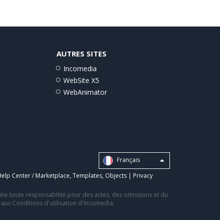
AUTRES SITES
Incomedia
WebSite X5
WebAnimator
Français
elp Center / Marketplace
,
Templates
,
Objects
|
Privacy
line toute responsabilité pour des actes, des omissions et du
s aux Conditions d'utilisation d'Incomedia.