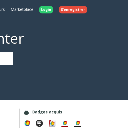
urs
Marketplace
Login
S'enregistrer
nter
Badges acquis