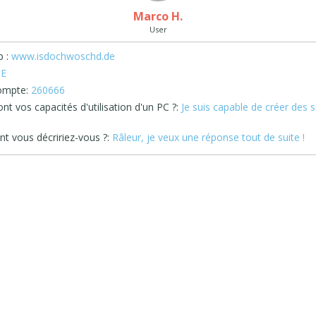
Marco H.
User
 :
www.isdochwoschd.de
E
ompte:
260666
nt vos capacités d'utilisation d'un PC ?:
Je suis capable de créer des s
 vous décririez-vous ?:
Râleur, je veux une réponse tout de suite !