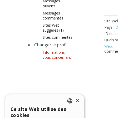
Messages
ouverts
Messages
commentés
Site Web
Sites Web
Pays :
D
suggérés (
1
)
ID du c
Sites commentés
Quels so
Changer le profil
Web.
Comment
Informations
vous concernant
×
Ce site Web utilise des
ENGLISH
cookies