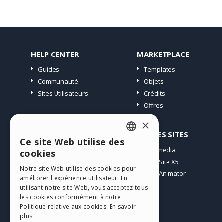
HELP CENTER
MARKETPLACE
Guides
Templates
Communauté
Objets
Sites Utilisateurs
Crédits
Offres
×
PROFIL
AUTRES SITES
Ce site Web utilise des
ENGLISH
Mes Messages
Incomedia
cookies
Mes Licences
WebSite X5
ITALIAN
Notre site Web utilise des cookies pour
Télécharger
WebAnimator
améliorer l'expérience utilisateur. En
GERMAN
Espace Web
utilisant notre site Web, vous acceptez tous
SPANISH
les cookies conformément à notre
Mes Crédits
Politique relative aux cookies.
En savoir
PORTUGUESE
plus