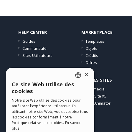
HELP CENTER
MARKETPLACE
Guides
Templates
Communauté
Objets
Sites Utilisateurs
Crédits
Offres
×
PROFIL
AUTRES SITES
Ce site Web utilise des
ENGLISH
Mes Messages
Incomedia
cookies
Mes Licences
WebSite X5
ITALIAN
Notre site Web utilise des cookies pour
Télécharger
WebAnimator
améliorer l'expérience utilisateur. En
GERMAN
Espace Web
utilisant notre site Web, vous acceptez tous
SPANISH
les cookies conformément à notre
Mes Crédits
Politique relative aux cookies.
En savoir
PORTUGUESE
plus