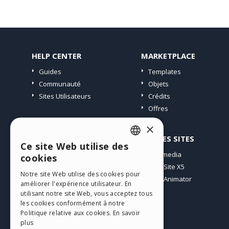
HELP CENTER
MARKETPLACE
Guides
Templates
Communauté
Objets
Sites Utilisateurs
Crédits
Offres
×
PROFIL
AUTRES SITES
Ce site Web utilise des
ENGLISH
Mes Messages
Incomedia
cookies
Mes Licences
WebSite X5
ITALIAN
Notre site Web utilise des cookies pour
Télécharger
WebAnimator
améliorer l'expérience utilisateur. En
GERMAN
Espace Web
utilisant notre site Web, vous acceptez tous
SPANISH
les cookies conformément à notre
Mes Crédits
Politique relative aux cookies.
En savoir
PORTUGUESE
plus