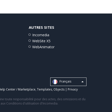
AUTRES SITES
Incomedia
WebSite X5
WebAnimator
Français
elp Center / Marketplace
,
Templates
,
Objects
|
Privacy
line toute responsabilité pour des actes, des omissions et du
s aux Conditions d'utilisation d'Incomedia.