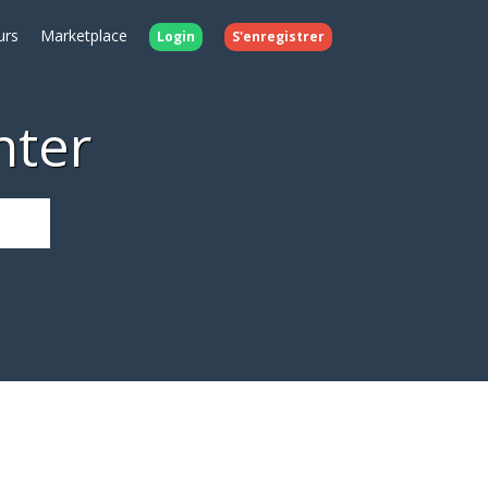
urs
Marketplace
Login
S'enregistrer
nter