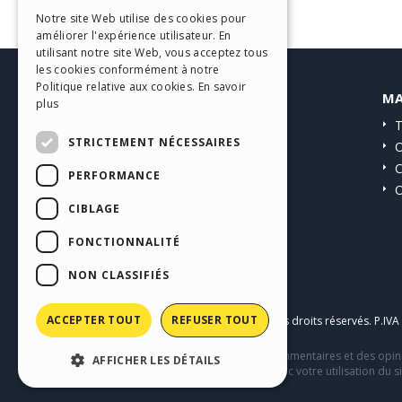
ITALIAN
Notre site Web utilise des cookies pour
améliorer l'expérience utilisateur. En
GERMAN
utilisant notre site Web, vous acceptez tous
SPANISH
les cookies conformément à notre
Politique relative aux cookies.
En savoir
HELP CENTER
MA
PORTUGUESE
plus
Guides
T
POLISH
STRICTEMENT NÉCESSAIRES
Communauté
O
RUSSIAN
Sites Utilisateurs
C
PERFORMANCE
O
FRENCH
CIBLAGE
FONCTIONNALITÉ
NON CLASSIFIÉS
ACCEPTER TOUT
REFUSER TOUT
Copyright © 2026
Incomedia s.r.l.
Tous droits réservés. P.IV
Ce site contient des contenus, des commentaires et des opini
AFFICHER LES DÉTAILS
comportement de tiers en relation avec votre utilisation du si