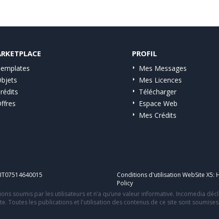
RKETPLACE
PROFIL
emplates
Mes Messages
bjets
Mes Licences
rédits
Télécharger
ffres
Espace Web
Mes Crédits
A IT07514640015
Conditions d'utilisation WebSite X5:
H
Policy
ons soumis par les utilisateurs et n’a qu’une valeur informative. Incomedia déc
te. Toutes les publications et l'utilisation des contenus de ce site sont soumise