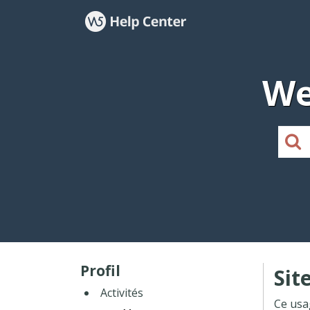
We
Profil
Sit
Activités
Ce usa