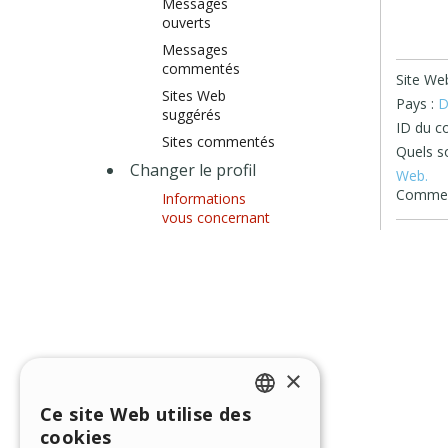
Messages
ouverts
Messages
commentés
Site Web
Sites Web
Pays :
D
suggérés
ID du c
Sites commentés
Quels so
Changer le profil
Web.
Comment
Informations
vous concernant
×
Ce site Web utilise des
ENGLISH
cookies