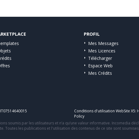
RKETPLACE
PROFIL
emplates
Mes Messages
bjets
Mes Licences
rédits
Télécharger
ffres
Espace Web
Mes Crédits
A IT07514640015
Conditions d'utilisation WebSite X5:
H
Policy
ons soumis par les utilisateurs et n’a qu’une valeur informative. Incomedia déc
te. Toutes les publications et l'utilisation des contenus de ce site sont soumise