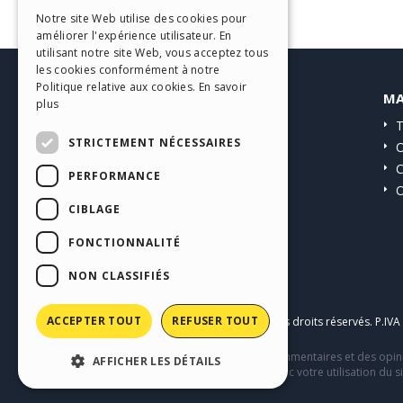
ITALIAN
Notre site Web utilise des cookies pour
améliorer l'expérience utilisateur. En
GERMAN
utilisant notre site Web, vous acceptez tous
SPANISH
les cookies conformément à notre
Politique relative aux cookies.
En savoir
HELP CENTER
MA
PORTUGUESE
plus
Guides
T
POLISH
STRICTEMENT NÉCESSAIRES
Communauté
O
RUSSIAN
Sites Utilisateurs
C
PERFORMANCE
O
FRENCH
CIBLAGE
FONCTIONNALITÉ
NON CLASSIFIÉS
ACCEPTER TOUT
REFUSER TOUT
Copyright © 2026
Incomedia s.r.l.
Tous droits réservés. P.IV
Ce site contient des contenus, des commentaires et des opini
AFFICHER LES DÉTAILS
comportement de tiers en relation avec votre utilisation du si