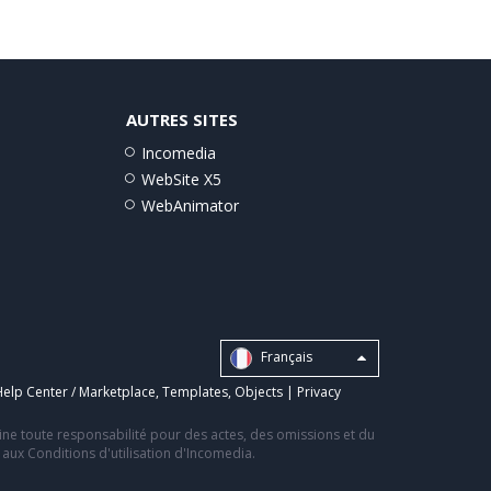
AUTRES SITES
Incomedia
WebSite X5
WebAnimator
Français
elp Center / Marketplace
,
Templates
,
Objects
|
Privacy
line toute responsabilité pour des actes, des omissions et du
s aux Conditions d'utilisation d'Incomedia.