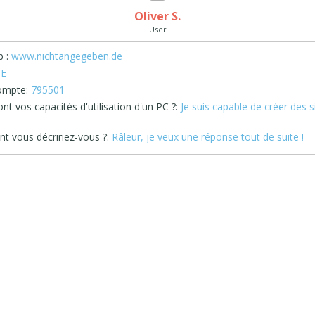
Oliver S.
User
 :
www.nichtangegeben.de
E
ompte:
795501
nt vos capacités d'utilisation d'un PC ?:
Je suis capable de créer des s
 vous décririez-vous ?:
Râleur, je veux une réponse tout de suite !