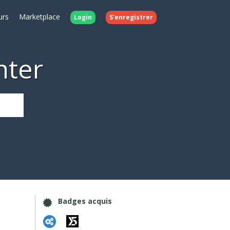
urs
Marketplace
Login
S'enregistrer
nter
Badges acquis