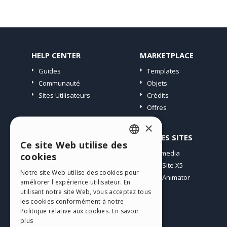
HELP CENTER
MARKETPLACE
Guides
Templates
Communauté
Objets
Sites Utilisateurs
Crédits
Offres
×
PROFIL
AUTRES SITES
Ce site Web utilise des
ENGLISH
Mes Messages
Incomedia
cookies
Mes Licences
WebSite X5
ITALIAN
Notre site Web utilise des cookies pour
Télécharger
WebAnimator
améliorer l'expérience utilisateur. En
GERMAN
Espace Web
utilisant notre site Web, vous acceptez tous
SPANISH
les cookies conformément à notre
Mes Crédits
Politique relative aux cookies.
En savoir
PORTUGUESE
plus