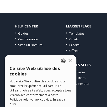
HELP CENTER
MARKETPLACE
Guides
Templates
Communauté
Objets
Sites Utilisateurs
Crédits
Offres
×
PROFIL
AUTRES SITES
Ce site Web utilise des
ENGLISH
Mes Messages
Incomedia
cookies
Mes Licences
WebSite X5
ITALIAN
Notre site Web utilise des cookies pour
Télécharger
WebAnimator
améliorer l'expérience utilisateur. En
GERMAN
Espace Web
utilisant notre site Web, vous acceptez tous
SPANISH
les cookies conformément à notre
Mes Crédits
Politique relative aux cookies.
En savoir
PORTUGUESE
plus