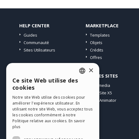
HELP CENTER
MARKETPLACE
Guides
Templates
Communauté
Objets
Sites Utilisateurs
Crédits
Offres
×
PROFIL
AUTRES SITES
Ce site Web utilise des
ENGLISH
Mes Messages
Incomedia
cookies
Mes Licences
WebSite X5
ITALIAN
Notre site Web utilise des cookies pour
Télécharger
WebAnimator
améliorer l'expérience utilisateur. En
GERMAN
Espace Web
utilisant notre site Web, vous acceptez tous
SPANISH
Mes Crédits
les cookies conformément à notre
Politique relative aux cookies.
En savoir
PORTUGUESE
plus
POLISH