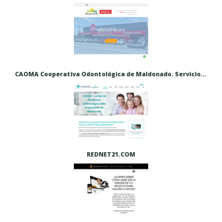
CAOMA Cooperativa Odontológica de Maldonado. Servicio de urgencias las 24 horas todos los dias. - CAOMA Cooperativa de Asistencia Odontológica de Maldonado.
REDNET21.COM