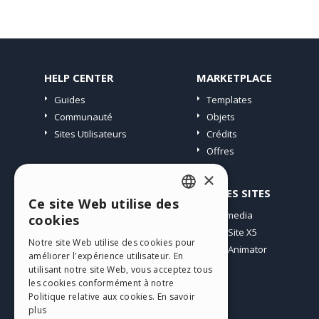
HELP CENTER
MARKETPLACE
Guides
Templates
Communauté
Objets
Sites Utilisateurs
Crédits
Offres
×
PROFIL
AUTRES SITES
Ce site Web utilise des
ENGLISH
Mes Messages
Incomedia
cookies
Mes Licences
WebSite X5
ITALIAN
Notre site Web utilise des cookies pour
Télécharger
WebAnimator
améliorer l'expérience utilisateur. En
GERMAN
Espace Web
utilisant notre site Web, vous acceptez tous
SPANISH
les cookies conformément à notre
Mes Crédits
Politique relative aux cookies.
En savoir
PORTUGUESE
plus