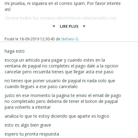
mi prueba, ni siquiera en el correo spam. Por favor intente
así:
Elimine todos los correos electrónicos relacionados con
esto en su cuenta de correo electrónico. Elimine todo el
LIRE PLUS
contenido de su FTP y vuelva a cargar todo el sitio web.
Prueba esto una vez más. ¿Sigues recibiendo dos correos
Posté le
18-09-2019 12:30:45
de
Stefano G.
electrónicos? UNo deberìa
Por favor prueba esto y mantenme informado aquí
haga esto
Gracias
escoja un articulo para pagar y cuando estes en la
ventana de paypal no completes el pago dale a la opcion
Stefano
cancelar pero recuerda tienes que llegar asta ese paso
no tienes que poner usuario de paypal ni nada solo que
cuando llegues a ese paso cancelalo
justo en ese momento la pagina te envio el email de pago
no completado pero deberia de tener el boton de paypal
para volverlo a intentar
analiza lo que te estoy diciendo que aparte es logico
esto es algo bien grave
espero tu pronta respuesta