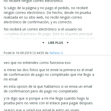
no recibiré ningún correo electrónico.
Si salgo de la página y no pago el pedido, no recibiré
ningún correo electrónico. De hecho, desde mi prueba
realizada en su sitio web, no recibí ningún correo
electrónico de confirmación, y es correcto.
No recibirá un correo electrónico si el usuario no
completa el proceso de pago. Este es el punto principal
del "Enviar correo electrónico de confirmación del pedido
LIRE PLUS
DESPUÉS del pago". Si desea permitir que el usuario
reciba un correo electrónico con el botón "Pagar" dentro,
entonces debe usar el "Enviar correo electrónico de
Posté le
16-09-2019 12:44:55
de
Stefano G.
confirmación del pedido ANTES de la solicitud de pago"
veo que no entiendes como funciona eso
Esta parece ser la forma correcta en que se supone que
el sistema funciona, y lo está haciendo bien desde mis
si miras las dos fotos que te envie la primera es el imail
pruebas en su sitio web
de confirmacion de pago no completado que me llego a
mi email
Mantenme informado sobre esto
en esta opcion de la que hablamos si se envia un email
Gracias
de confirmacion pero de pago no completado
Stefano
y te digo que si porque a mi me llega cuando hago la
prueba pero no viene con el enlace para pagar despues
seguro que a usted ese email le entro en spam