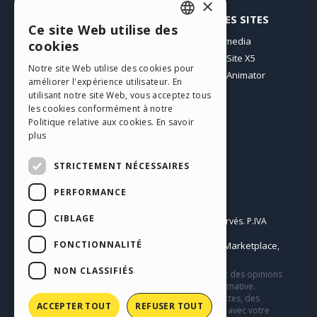
×
PROFIL
AUTRES SITES
Ce site Web utilise des
ENGLISH
Mes Messages
Incomedia
cookies
Mes Licences
WebSite X5
ITALIAN
Notre site Web utilise des cookies pour
Télécharger
WebAnimator
améliorer l'expérience utilisateur. En
GERMAN
Espace Web
utilisant notre site Web, vous acceptez tous
SPANISH
Mes Crédits
les cookies conformément à notre
Politique relative aux cookies.
En savoir
PORTUGUESE
plus
POLISH
STRICTEMENT NÉCESSAIRES
RUSSIAN
PERFORMANCE
Français
FRENCH
CIBLAGE
Incomedia s.r.l.
Copyright © 2026
Tous droits réservés. P.IVA
IT07514640015
FONCTIONNALITÉ
Help Center / Marketplace
Conditions d'utilisation WebSite X5:
,
Templates
Objects
Privacy Policy
,
|
NON CLASSIFIÉS
Ce site contient des contenus, des commentaires et des opinions
soumis par les utilisateurs et n’a qu’une valeur informative.
Incomedia décline toute responsabilité pour des actes, des
ACCEPTER TOUT
REFUSER TOUT
omissions et du comportement de tiers en relation avec votre