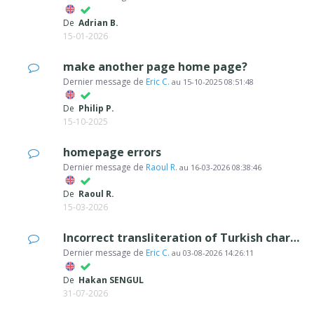
De
Adrian B.
15-01-2026
make another page home page?
Dernier message de
Eric C.
au
15-10-2025 08:51:48
De
Philip P.
15-10-2025
homepage errors
Dernier message de
Raoul R.
au
16-03-2026 08:38:46
De
Raoul R.
15-03-2026
Incorrect transliteration of Turkish characters in generated page filenames (seo
Dernier message de
Eric C.
au
03-08-2026 14:26:11
De
Hakan SENGUL
31-07-2026