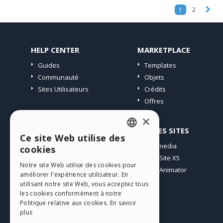
1
2
HELP CENTER
MARKETPLACE
Guides
Templates
Communauté
Objets
Sites Utilisateurs
Crédits
Offres
×
PROFIL
AUTRES SITES
Ce site Web utilise des
ENGLISH
Mes Messages
Incomedia
cookies
Mes Licences
WebSite X5
ITALIAN
Notre site Web utilise des cookies pour
Télécharger
WebAnimator
améliorer l'expérience utilisateur. En
GERMAN
Espace Web
utilisant notre site Web, vous acceptez tous
SPANISH
Mes Crédits
les cookies conformément à notre
Politique relative aux cookies.
En savoir
PORTUGUESE
plus