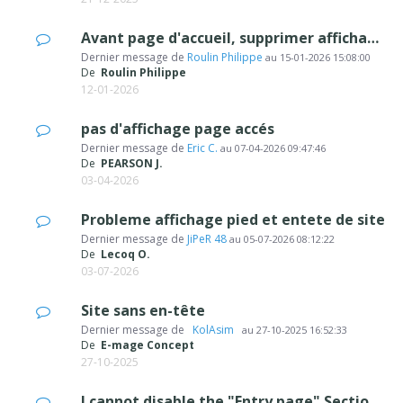
Avant page d'accueil, supprimer affichage page d'accès!
Dernier message de
Roulin Philippe
au
15-01-2026 15:08:00
De
Roulin Philippe
12-01-2026
pas d'affichage page accés
Dernier message de
Eric C.
au
07-04-2026 09:47:46
De
PEARSON J.
03-04-2026
Probleme affichage pied et entete de site
Dernier message de
JiPeR 48
au
05-07-2026 08:12:22
De
Lecoq O.
03-07-2026
Site sans en-tête
Dernier message de
‪ KolAsim ‪ ‪
au
27-10-2025 16:52:33
De
E-mage Concept
27-10-2025
I cannot disable the "Entry page" Section and selection the language.