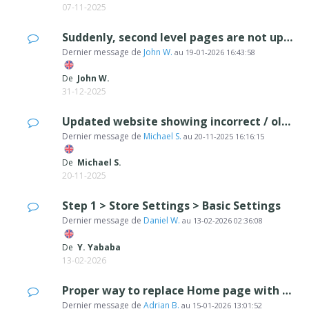
07-11-2025
Suddenly, second level pages are not updating when being published
Dernier message de
John W.
au
19-01-2026 16:43:58
De
John W.
31-12-2025
Updated website showing incorrect / old page
Dernier message de
Michael S.
au
20-11-2025 16:16:15
De
Michael S.
20-11-2025
Step 1 > Store Settings > Basic Settings
Dernier message de
Daniel W.
au
13-02-2026 02:36:08
De
Y. Yababa
13-02-2026
Proper way to replace Home page with new one?
Dernier message de
Adrian B.
au
15-01-2026 13:01:52