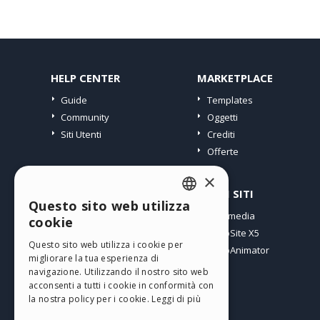
HELP CENTER
MARKETPLACE
Guide
Templates
Community
Oggetti
Siti Utenti
Crediti
Offerte
×
PROFILO
ALTRI SITI
Questo sito web utilizza
ENGLISH
I miei post
Incomedia
cookie
Le mie Licenze
WebSite X5
ITALIAN
Questo sito web utilizza i cookie per
I miei Download
WebAnimator
migliorare la tua esperienza di
GERMAN
Spazio Web
navigazione. Utilizzando il nostro sito web
SPANISH
I miei Crediti
acconsenti a tutti i cookie in conformità con
la nostra policy per i cookie.
Leggi di più
PORTUGUESE