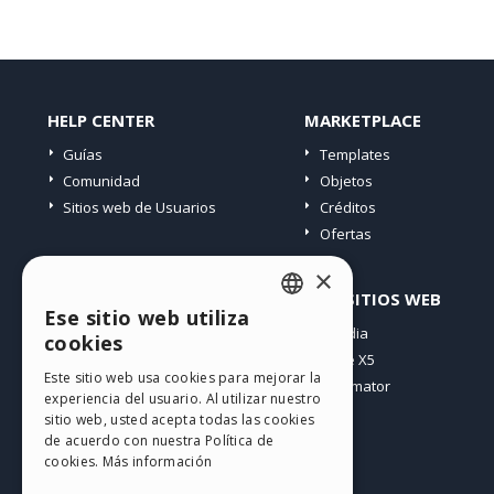
HELP CENTER
MARKETPLACE
Guías
Templates
Comunidad
Objetos
Sitios web de Usuarios
Créditos
Ofertas
×
PERFIL
OTROS SITIOS WEB
Ese sitio web utiliza
ENGLISH
Mis post
Incomedia
cookies
Mis licencias
WebSite X5
ITALIAN
Este sitio web usa cookies para mejorar la
Mis download
WebAnimator
experiencia del usuario. Al utilizar nuestro
GERMAN
Espacio Web
sitio web, usted acepta todas las cookies
SPANISH
Mis Créditos
de acuerdo con nuestra Política de
cookies.
Más información
PORTUGUESE