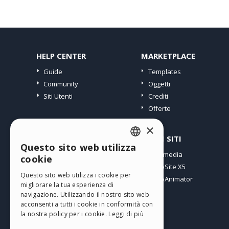
HELP CENTER
MARKETPLACE
Guide
Templates
Community
Oggetti
Siti Utenti
Crediti
Offerte
×
PROFILO
ALTRI SITI
Questo sito web utilizza
ENGLISH
I miei post
Incomedia
cookie
Le mie Licenze
WebSite X5
ITALIAN
Questo sito web utilizza i cookie per
I miei Download
WebAnimator
migliorare la tua esperienza di
GERMAN
Spazio Web
navigazione. Utilizzando il nostro sito web
SPANISH
I miei Crediti
acconsenti a tutti i cookie in conformità con
la nostra policy per i cookie.
Leggi di più
PORTUGUESE