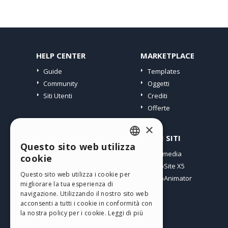
HELP CENTER
MARKETPLACE
Guide
Templates
Community
Oggetti
Siti Utenti
Crediti
Offerte
×
PROFILO
ALTRI SITI
Questo sito web utilizza
ENGLISH
I miei post
Incomedia
cookie
Le mie Licenze
WebSite X5
ITALIAN
Questo sito web utilizza i cookie per
I miei Download
WebAnimator
migliorare la tua esperienza di
GERMAN
Spazio Web
navigazione. Utilizzando il nostro sito web
SPANISH
I miei Crediti
acconsenti a tutti i cookie in conformità con
la nostra policy per i cookie.
Leggi di più
PORTUGUESE