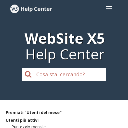
WebSite X5
Help Center
Premiati "Utenti del mese"
Utenti più attivi
Punteggio mensile