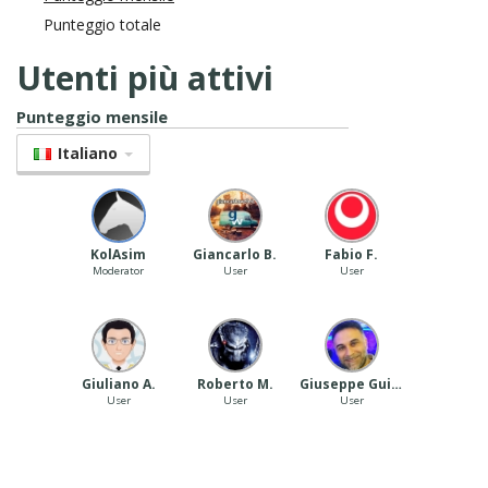
Punteggio totale
Utenti più attivi
Punteggio mensile
Italiano
‪ KolAsim ‪ ‪
Giancarlo B.
Fabio F.
Moderator
User
User
Giuliano A.
Roberto M.
Giuseppe Guida
User
User
User