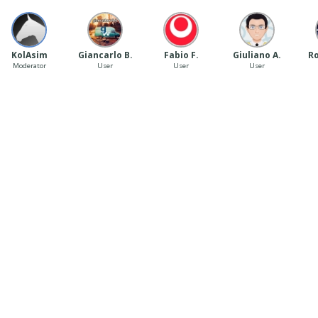
‪ KolAsim ‪ ‪
Giancarlo B.
Fabio F.
Giuliano A.
Ro
Moderator
User
User
User