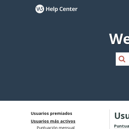
We
Usu
Usuarios premiados
Usuarios más activos
Puntua
Puntuación mensual