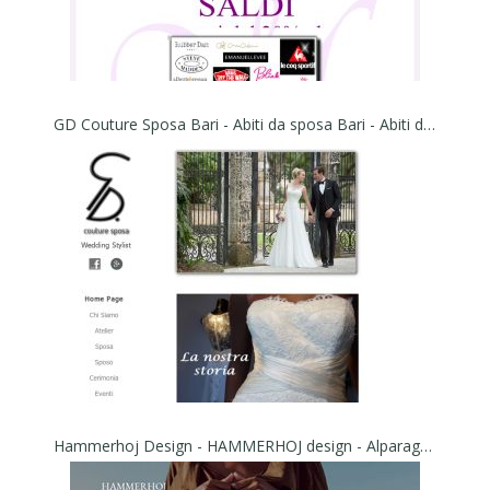
GD Couture Sposa Bari - Abiti da sposa Bari - Abiti da cerimonia Bari - Atelier sposa, showroom spose Bari
Hammerhoj Design - HAMMERHOJ design - Alparagatas y Complementos