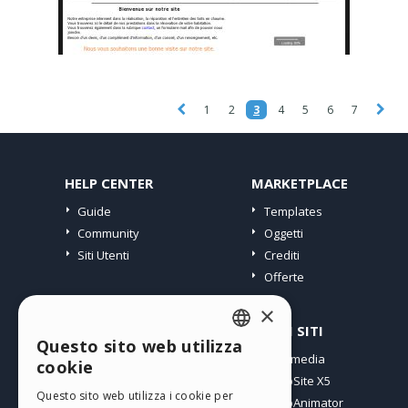
1
2
3
4
5
6
7
HELP CENTER
MARKETPLACE
Guide
Templates
Community
Oggetti
Siti Utenti
Crediti
Offerte
×
PROFILO
ALTRI SITI
Questo sito web utilizza
ENGLISH
I miei post
Incomedia
cookie
Le mie Licenze
WebSite X5
ITALIAN
Questo sito web utilizza i cookie per
I miei Download
WebAnimator