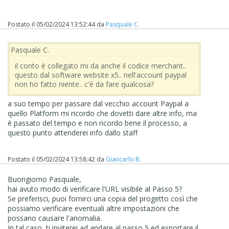
Postato il
05/02/2024 13:52:44
da
Pasquale C.
Pasquale C.
il conto è collegato mi da anche il codice merchant..
questo dal software website x5.. nell'account paypal
non ho fatto niente.. c'è da fare qualcosa?
a suo tempo per passare dal vecchio account Paypal a
quello Platform mi ricordo che dovetti dare altre info, ma
è passato del tempo e non ricordo bene il processo, a
questo punto attenderei info dallo staff
Postato il
05/02/2024 13:58:42
da
Giancarlo B.
Buongiorno Pasquale,
hai avuto modo di verificare l'URL visibile al Passo 5?
Se preferisci, puoi fornirci una copia del progetto così che
possiamo verificare eventuali altre impostazioni che
possano causare l'anomalia.
In tal caso, ti inviterei ad andare al passo 5 ed esportare il