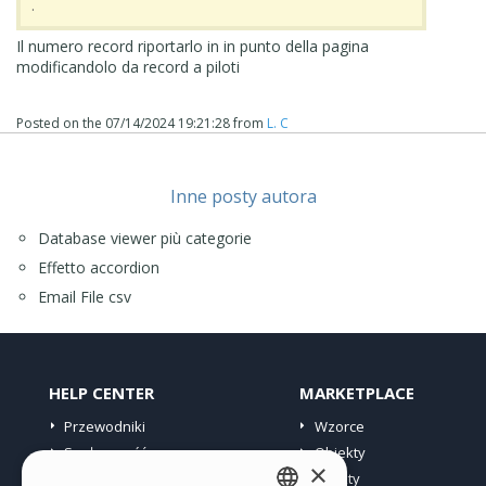
.
Il numero record riportarlo in in punto della pagina
modificandolo da record a piloti
Posted on the
07/14/2024 19:21:28
from
L. C
Inne posty autora
Database viewer più categorie
Effetto accordion
Email File csv
HELP CENTER
MARKETPLACE
Przewodniki
Wzorce
Społeczność
Obiekty
×
Witryny użytkowników
Punkty