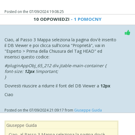
Posted on the
07/09/2024 19:08:25
10 ODPOWIEDZI
- 1 POMOCNY
Ciao, al Passo 3 Mappa seleziona la pagina dov'è inserito
il DB Viewer e poi clicca sull'icona "Proprietà", vai in
"Esperto > Prima della Chiusura del Tag HEAD" ed
inserisci questo codice:
#pluginAppObj_65_212 div.jtable-main-container {
font-size:
12px
!important;
}
Dovresti riiuscire a ridurre il font del DB Viewer a
12px
Ciao
Posted on the
07/09/2024 21:09:17
from
Giuseppe Guida
Giuseppe Guida
Ciao, al Passo 3 Mappa seleziona la pagina dov'è