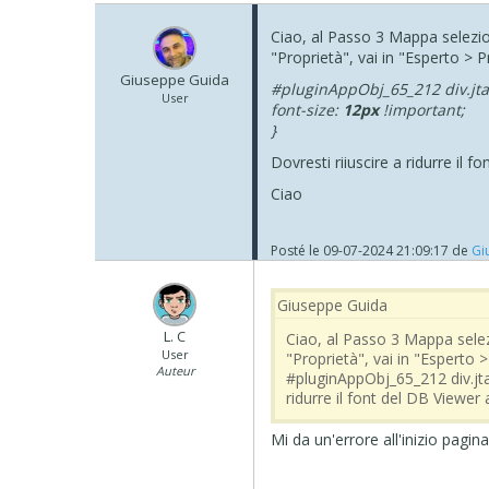
Ciao, al Passo 3 Mappa selezion
"Proprietà", vai in "Esperto > 
Giuseppe Guida
#pluginAppObj_65_212 div.jta
User
font-size:
12px
!important;
}
Dovresti riiuscire a ridurre il 
Ciao
Posté le
09-07-2024 21:09:17
de
Gi
Giuseppe Guida
L. C
Ciao, al Passo 3 Mappa selezi
User
"Proprietà", vai in "Esperto 
Auteur
#pluginAppObj_65_212 div.jtab
ridurre il font del DB Viewer
Mi da un'errore all'inizio pagi