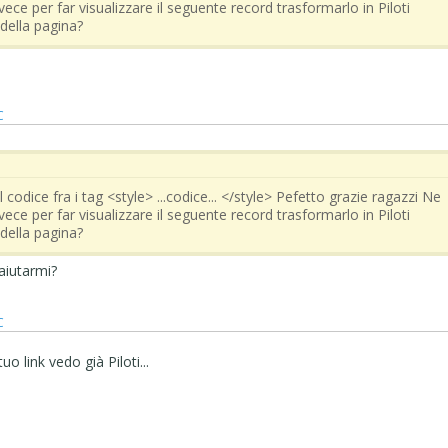
invece per far visualizzare il seguente record trasformarlo in Piloti
 della pagina?
C
 codice fra i tag <style> ...codice... </style> Pefetto grazie ragazzi Ne
invece per far visualizzare il seguente record trasformarlo in Piloti
 della pagina?
aiutarmi?
C
tuo link vedo già Piloti...