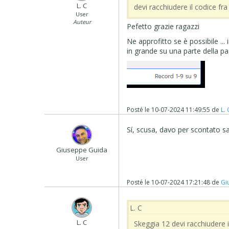
L. C
devi racchiudere il codice fra 
User
Auteur
Pefetto grazie ragazzi
Ne approfitto se è possibile ... 
in grande su una parte della pa
Posté le
10-07-2024 11:49:55
de
L. 
Sí, scusa, davo per scontato sa
Giuseppe Guida
User
Posté le
10-07-2024 17:21:48
de
Gi
L. C
L. C
Skeggia 12 devi racchiudere il