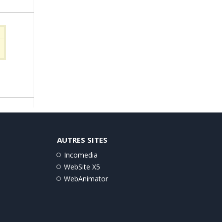
AUTRES SITES
Incomedia
WebSite X5
WebAnimator