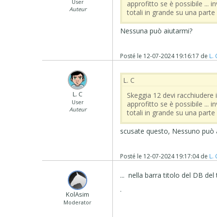
User
approfitto se è possibile ... 
Auteur
totali in grande su una parte
Nessuna può aiutarmi?
Posté le
12-07-2024 19:16:17
de
L. 
L. C
L. C
Skeggia 12 devi racchiudere il
User
approfitto se è possibile ... 
Auteur
totali in grande su una parte
scusate questo, Nessuno può 
Posté le
12-07-2024 19:17:04
de
L. 
... nella barra titolo del DB del 
.
‪ KolAsim ‪ ‪
Moderator