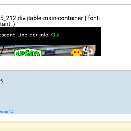
C
C
tag
eggia 12