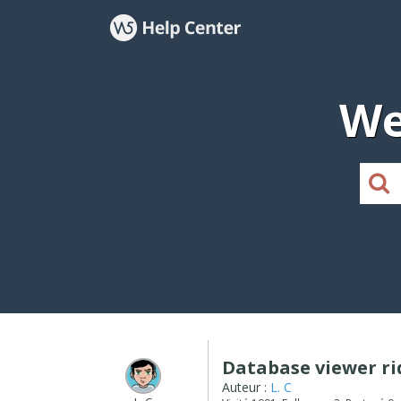
We
Database viewer r
Auteur :
L. C