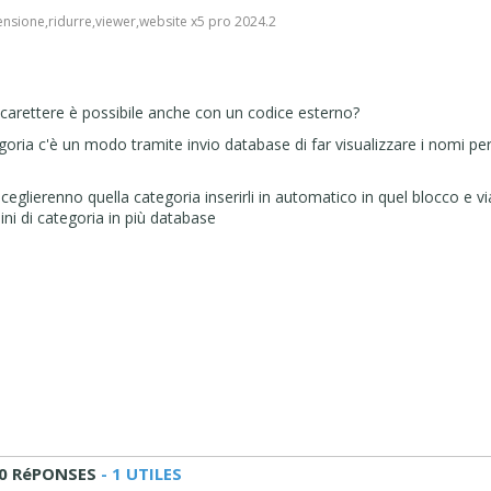
ensione
,
ridurre
,
viewer
,
website x5 pro 2024.2
l carettere è possibile anche con un codice esterno?
oria c'è un modo tramite invio database di far visualizzare i nomi pe
ceglierenno quella categoria inserirli in automatico in quel blocco e vi
dini di categoria in più database
0 RéPONSES
- 1 UTILES