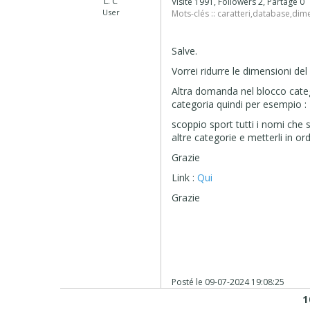
L. C
Visité 1991, Followers 2, Partagé 0
User
Mots-clés ::
caratteri
,
database
,
dim
Salve.
Vorrei ridurre le dimensioni de
Altra domanda nel blocco categ
categoria quindi per esempio :
scoppio sport tutti i nomi che s
altre categorie e metterli in or
Grazie
Link :
Qui
Grazie
Posté le
09-07-2024 19:08:25
1