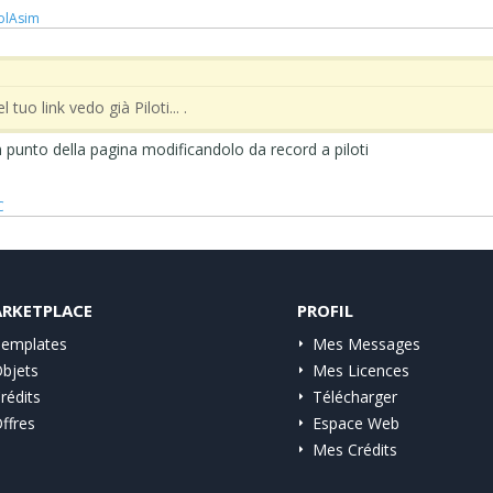
olAsim ‪ ‪
l tuo link vedo già Piloti... .
in punto della pagina modificandolo da record a piloti
C
RKETPLACE
PROFIL
emplates
Mes Messages
bjets
Mes Licences
rédits
Télécharger
ffres
Espace Web
Mes Crédits