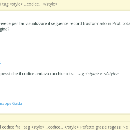
i tag <style> ...codice... </style>
invece per far visualizzare il seguente record trasformarlo in Piloti tota
gina?
C
pessi che il codice andava racchiuso tra i tag
<style>
e
</style>
useppe Guida
 codice fra i tag <style> ...codice... </style> Pefetto grazie ragazzi Ne