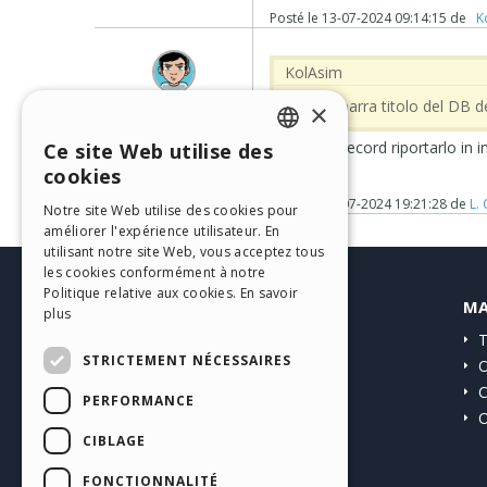
Posté le
13-07-2024 09:14:15
de
‪ K
‪ KolAsim ‪ ‪
L. C
... nella barra titolo del DB de
×
User
Auteur
Il numero record riportarlo in 
Ce site Web utilise des
ENGLISH
cookies
ITALIAN
Posté le
14-07-2024 19:21:28
de
L. 
Notre site Web utilise des cookies pour
améliorer l'expérience utilisateur. En
GERMAN
utilisant notre site Web, vous acceptez tous
SPANISH
les cookies conformément à notre
Politique relative aux cookies.
En savoir
HELP CENTER
MA
PORTUGUESE
plus
Guides
T
POLISH
STRICTEMENT NÉCESSAIRES
Communauté
O
RUSSIAN
Sites Utilisateurs
C
PERFORMANCE
O
FRENCH
CIBLAGE
FONCTIONNALITÉ