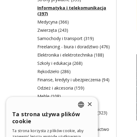
Informatyka i telekomunikacja
(397)
Medycyna (366)
Zwierzęta (243)
Samochody i transport (319)
Freelancing - biura i doradztwo (476)
Elektronika i elektrotechnika (188)
Szkoły i edukacja (268)
Rękodzieło (286)
Finanse, kredyty i ubezpieczenia (94)
Odzież i akcesoria (159)
Meble (108)
×
Hobby i rozrywka (746)
Żywność, rolnictwo i hodowla (323)
Ta strona używa plików
ENGLISH
cookie
Mechanika (130)
ITALIAN
Ochrona środowiska, ciepłownictwo
Ta strona korzysta z plików cookie, aby
(72)
zapewnić lepszą wygodę użytkowania.
GERMAN