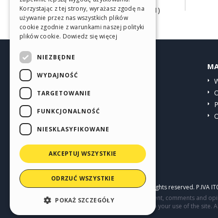
Korzystając z tej strony, wyrażasz zgodę na
Papiernictwo, druk i chemia (61)
SPANISH
używanie przez nas wszystkich plików
Web Agency (58)
cookie zgodnie z warunkami naszej polityki
PORTUGUESE
plików cookie.
Dowiedz się więcej
POLISH
NIEZBĘDNE
HELP CENTER
MA
RUSSIAN
WYDAJNOŚĆ
Przewodniki
W
FRENCH
Społeczność
O
TARGETOWANIE
Witryny użytkowników
P
FUNKCJONALNOŚĆ
O
NIESKLASYFIKOWANE
AKCEPTUJ WSZYSTKIE
ODRZUĆ WSZYSTKIE
Copyright © 2026
Incomedia s.r.l.
All rights reserved. P.IVA 
This site contains user submitted content, comments and opini
POKAŻ SZCZEGÓŁY
parties in connection with or related to your use of the site. 