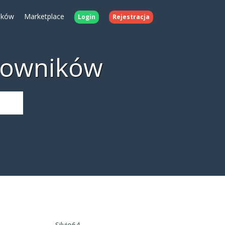
ików
Marketplace
Login
Rejestracja
kowników
Silvio64