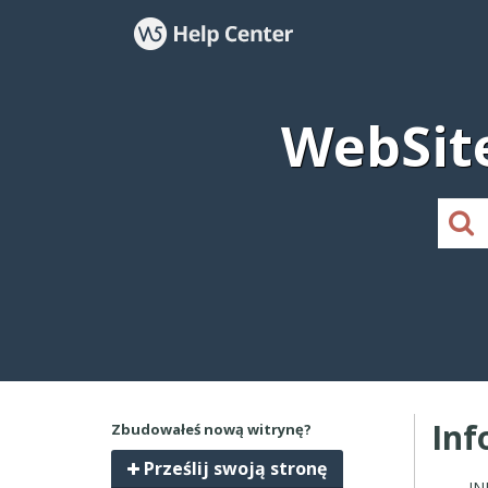
WebSit
Inf
Zbudowałeś nową witrynę?
Prześlij swoją stronę