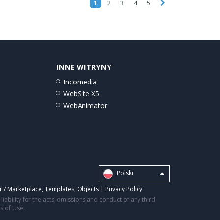
1
2
3
4
5
INNE WITRYNY
Incomedia
WebSite X5
WebAnimator
Polski
r / Marketplace
,
Templates
,
Objects
|
Privacy Policy
iability for the acts, omissions and conduct of any third
ms of Use.