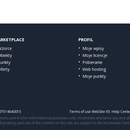
RKETPLACE
PROFIL
zorce
Moje wpisy
biekty
Moje licencje
unkty
Pobieranie
ferty
Web hosting
Moje punkty
IT07514640015
Terms of use WebSite X5:
Help Cente
ons and it is for informational purposes only. Incomedia disclaims any and all l
All postings and use of the content on this site are subject to the Incomedia Ter